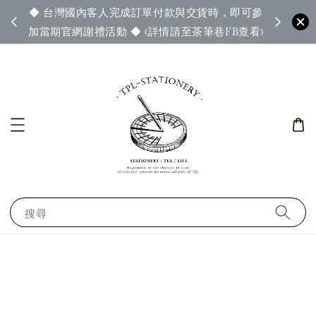
◆ 台灣國內客人完成訂單付款與交貨時，即可參
65◆
◆ 官
加當期官網謝禮活動 ◆ (詳情請至茶筆巷FB查看)
搜尋