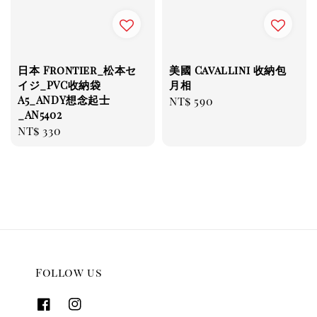
日本 Frontier_松本セ
美國 Cavallini 收納包
イジ_PVC收納袋
月相
A5_ANDY想念起士
Regular
NT$ 590
_AN5402
price
Regular
NT$ 330
price
Follow us