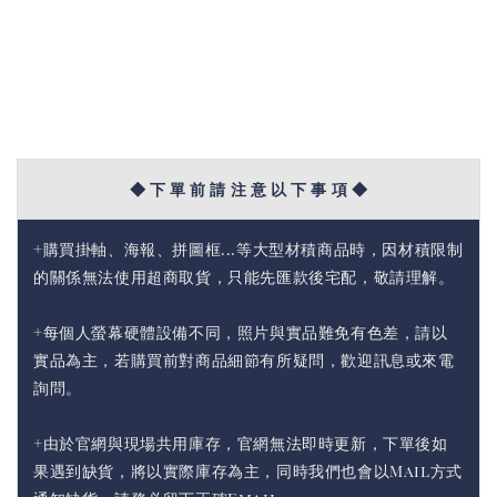
◆ 下 單 前 請 注 意 以 下 事 項 ◆
+購買掛軸、海報、拼圖框...等大型材積商品時，因材積限制
的關係無法使用超商取貨，只能先匯款後宅配，敬請理解。
+每個人螢幕硬體設備不同，照片與實品難免有色差，請以
實品為主，若購買前對商品細節有所疑問，歡迎訊息或來電
詢問。
+由於官網與現場共用庫存，官網無法即時更新，下單後如
果遇到缺貨，將以實際庫存為主，同時我們也會以Mail方式