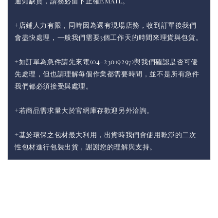
通知缺貨，請務必留下正確Email。
+店鋪人力有限，同時因為還有現場店務，收到訂單後我們
會盡快處理，一般我們需要3個工作天的時間來理貨與包貨。
+如訂單為急件請先來電(04-23019297)與我們確認是否可優
先處理，但也請理解每個作業都需要時間，並不是所有急件
我們都必須接受與處理。
+若商品需求量大於官網庫存歡迎另外洽詢。
+基於環保之包材最大利用，出貨時我們會使用乾淨的二次
性包材進行包裝出貨，謝謝您的理解與支持。