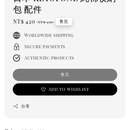
包 配件
Sale
NT$ 420
Regular
售完
NT$ 450
price
price
Worldwide shipping
Secure payments
Authentic products
售完
Add to wishlist
分享