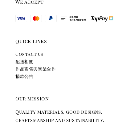
We accept
Quick links
Contact us
配送相關
作品寄售與異業合作
捐款公告
Our mission
Quality materials, good designs,
craftsmanship and sustainability.