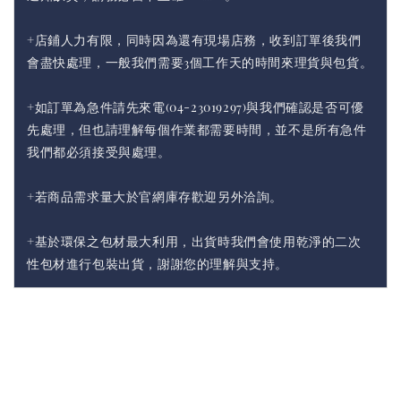
+店鋪人力有限，同時因為還有現場店務，收到訂單後我們
會盡快處理，一般我們需要3個工作天的時間來理貨與包貨。
+如訂單為急件請先來電(04-23019297)與我們確認是否可優
先處理，但也請理解每個作業都需要時間，並不是所有急件
我們都必須接受與處理。
+若商品需求量大於官網庫存歡迎另外洽詢。
+基於環保之包材最大利用，出貨時我們會使用乾淨的二次
性包材進行包裝出貨，謝謝您的理解與支持。