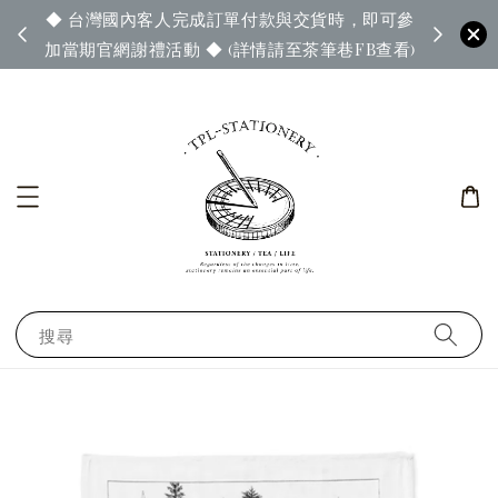
◆ 台灣國內客人完成訂單付款與交貨時，即可參
65◆
◆ 官
加當期官網謝禮活動 ◆ (詳情請至茶筆巷FB查看)
搜尋