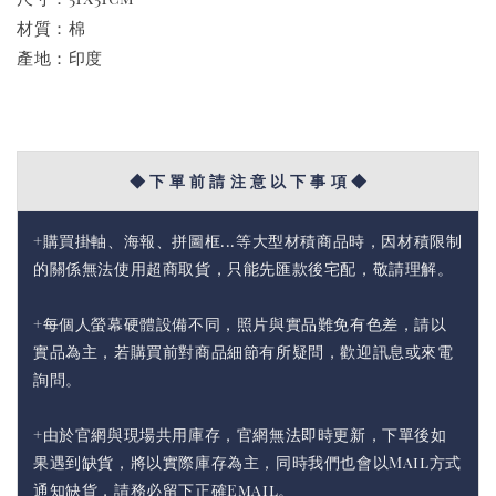
材質：棉
產地：印度
◆ 下 單 前 請 注 意 以 下 事 項 ◆
+購買掛軸、海報、拼圖框...等大型材積商品時，因材積限制
的關係無法使用超商取貨，只能先匯款後宅配，敬請理解。
+每個人螢幕硬體設備不同，照片與實品難免有色差，請以
實品為主，若購買前對商品細節有所疑問，歡迎訊息或來電
詢問。
+由於官網與現場共用庫存，官網無法即時更新，下單後如
果遇到缺貨，將以實際庫存為主，同時我們也會以Mail方式
通知缺貨，請務必留下正確Email。