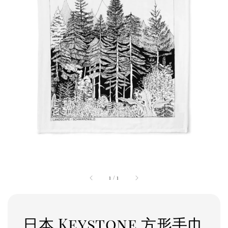
1
/
1
日本 Keystone 方形手巾