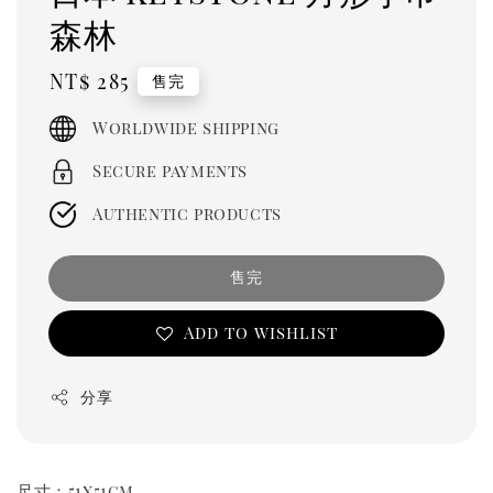
森林
Regular
NT$ 285
售完
price
Worldwide shipping
Secure payments
Authentic products
售完
Add to wishlist
分享
尺寸：51x51cm