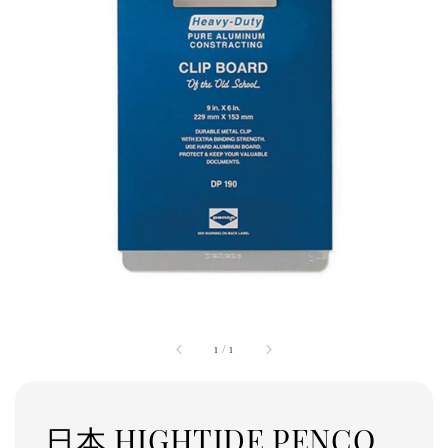
1
/
1
日本 HIGHTIDE PENCO