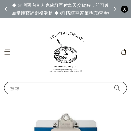
◆ 台灣國內客人完成訂單付款與交貨時，即可參
65◆
◆ 官
加當期官網謝禮活動 ◆ (詳情請至茶筆巷FB查看)
搜尋