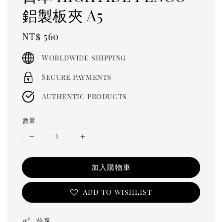
鋁製板夾 A5
Regular
NT$ 560
price
Worldwide shipping
Secure payments
Authentic products
數量
加入購物車
Add to wishlist
分享