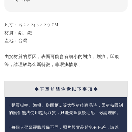
尺寸：15.2 × 24.5 × 2.9 cm
材質：鋁、鐵
產地：台灣
由於材質的原因，表面可能會有細小的划痕，划痕，凹痕
等，請理解為金屬特徵，非瑕疵情形。
◆ 下 單 前 請 注 意 以 下 事 項 ◆
+購買掛軸、海報、拼圖框...等大型材積商品時，因材積限制
的關係無法使用超商取貨，只能先匯款後宅配，敬請理解。
+每個人螢幕硬體設備不同，照片與實品難免有色差，請以