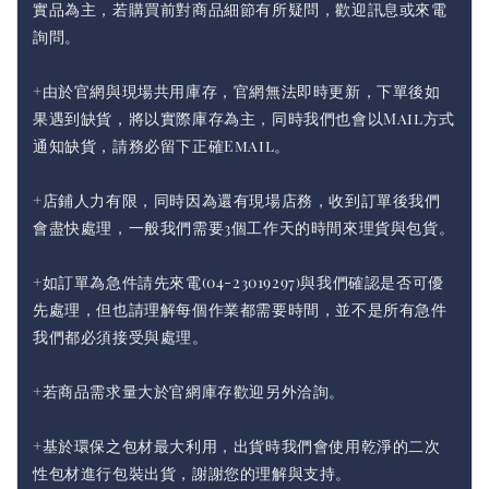
實品為主，若購買前對商品細節有所疑問，歡迎訊息或來電
詢問。
+由於官網與現場共用庫存，官網無法即時更新，下單後如
果遇到缺貨，將以實際庫存為主，同時我們也會以Mail方式
通知缺貨，請務必留下正確Email。
+店鋪人力有限，同時因為還有現場店務，收到訂單後我們
會盡快處理，一般我們需要3個工作天的時間來理貨與包貨。
+如訂單為急件請先來電(04-23019297)與我們確認是否可優
先處理，但也請理解每個作業都需要時間，並不是所有急件
我們都必須接受與處理。
+若商品需求量大於官網庫存歡迎另外洽詢。
+基於環保之包材最大利用，出貨時我們會使用乾淨的二次
性包材進行包裝出貨，謝謝您的理解與支持。