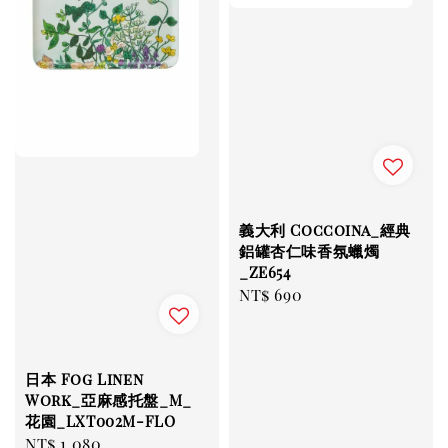
義大利 Coccoina_經典
鋁罐杏仁味香氛蠟燭
_ZE654
Regular
NT$ 690
price
日本 Fog Linen
Work_亞麻感托盤_M_
花園_LXT002M-FLO
Regular
NT$ 1,080