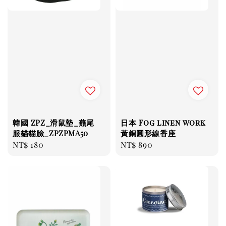
韓國 ZPZ_滑鼠墊_燕尾
日本 Fog linen work
服貓貓臉_ZPZPMA50
黃銅圓形線香座
Regular
NT$ 180
Regular
NT$ 890
price
price