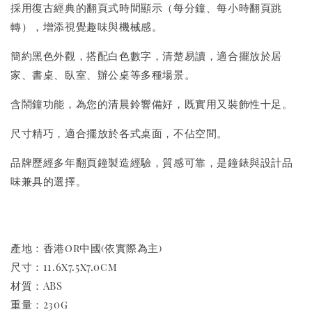
採用復古經典的翻頁式時間顯示（每分鐘、每小時翻頁跳
轉），增添視覺趣味與機械感。
簡約黑色外觀，搭配白色數字，清楚易讀，適合擺放於居
家、書桌、臥室、辦公桌等多種場景。
含鬧鐘功能，為您的清晨鈴響備好，既實用又裝飾性十足。
尺寸精巧，適合擺放於各式桌面，不佔空間。
品牌歷經多年翻頁鐘製造經驗，質感可靠，是鐘錶與設計品
味兼具的選擇。
產地：香港or中國(依實際為主)
尺寸：11.6x7.5x7.0cm
材質：ABS
重量：230g