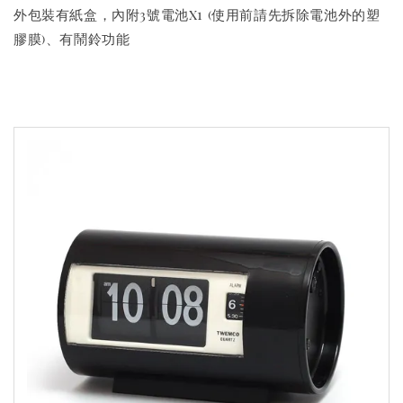
外包裝有紙盒，內附3號電池x1 (使用前請先拆除電池外的塑
膠膜)、有鬧鈴功能