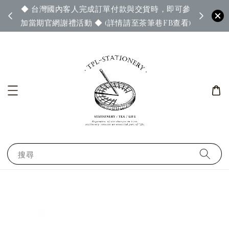
◆ 台灣國內客人完成訂單付款與交貨時，即可參
65◆
◆ 官
加當期官網謝禮活動 ◆ (詳情請至茶筆巷FB查看)
搜尋