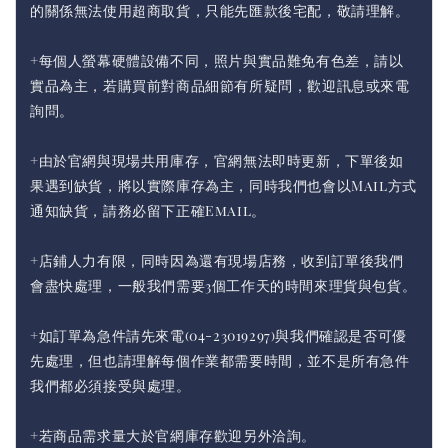
的關係無法使用超商取貨，只能先匯款後宅配，敬請理解。
+每個人螢幕硬體設備不同，照片與實品難免有色差，請以
實品為主，若購買前對商品細節有所疑問，歡迎訊息或來電
詢問。
+由於官網與現場共用庫存，官網無法即時更新，下單後如
果遇到缺貨，將以實際庫存為主，同時我們也會以Mail方式
通知缺貨，請務必留下正確Email。
+店鋪人力有限，同時因為還有現場店務，收到訂單後我們
會盡快處理，一般我們需要3個工作天的時間來理貨與包貨。
+如訂單為急件請先來電(04-23019297)與我們確認是否可優
先處理，但也請理解每個作業都需要時間，並不是所有急件
我們都必須接受與處理。
+若商品需求量大於官網庫存歡迎另外洽詢。