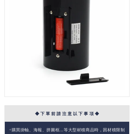
◆ 下 單 前 請 注 意 以 下 事 項 ◆
+購買掛軸、海報、拼圖框...等大型材積商品時，因材積限制