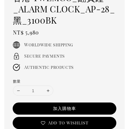
_ALARM CLOCK_AP-28_
黑_3100BK
Regular
NT$ 5,980
price
Worldwide shipping
Secure payments
Authentic products
數量
加入購物車
Add to wishlist