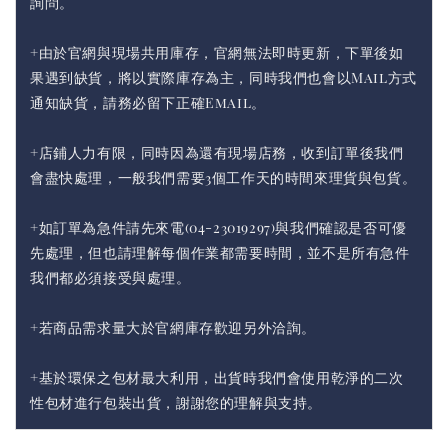
詢問。
+由於官網與現場共用庫存，官網無法即時更新，下單後如
果遇到缺貨，將以實際庫存為主，同時我們也會以Mail方式
通知缺貨，請務必留下正確Email。
+店鋪人力有限，同時因為還有現場店務，收到訂單後我們
會盡快處理，一般我們需要3個工作天的時間來理貨與包貨。
+如訂單為急件請先來電(04-23019297)與我們確認是否可優
先處理，但也請理解每個作業都需要時間，並不是所有急件
我們都必須接受與處理。
+若商品需求量大於官網庫存歡迎另外洽詢。
+基於環保之包材最大利用，出貨時我們會使用乾淨的二次
性包材進行包裝出貨，謝謝您的理解與支持。