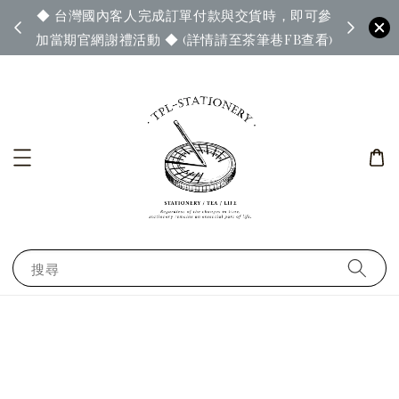
◆ 台灣國內客人完成訂單付款與交貨時，即可參
65◆
◆ 官
加當期官網謝禮活動 ◆ (詳情請至茶筆巷FB查看)
搜尋