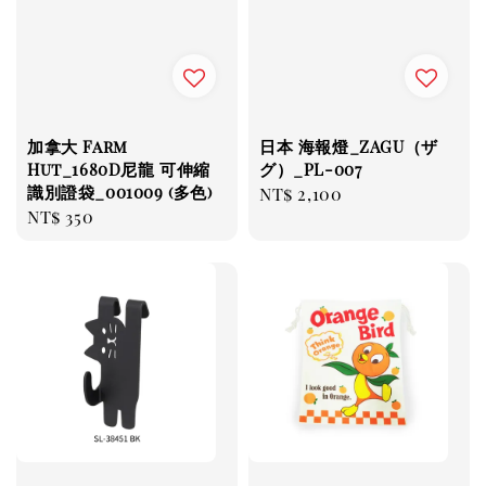
加拿大 Farm
日本 海報燈_ZAGU（ザ
Hut_1680D尼龍 可伸縮
グ）_PL-007
識別證袋_001009 (多色)
Regular
NT$ 2,100
Regular
NT$ 350
price
price