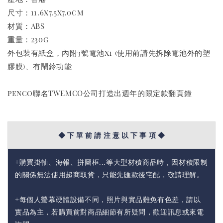
尺寸：11.6x7.5x7.0cm
材質：ABS
重量：230g
外包裝有紙盒，內附3號電池x1 (使用前請先拆除電池外的塑
膠膜)、有鬧鈴功能
penco聯名TWEMCO公司打造出週年的限定款翻頁鐘
◆ 下 單 前 請 注 意 以 下 事 項 ◆
+購買掛軸、海報、拼圖框...等大型材積商品時，因材積限制
的關係無法使用超商取貨，只能先匯款後宅配，敬請理解。
+每個人螢幕硬體設備不同，照片與實品難免有色差，請以
實品為主，若購買前對商品細節有所疑問，歡迎訊息或來電