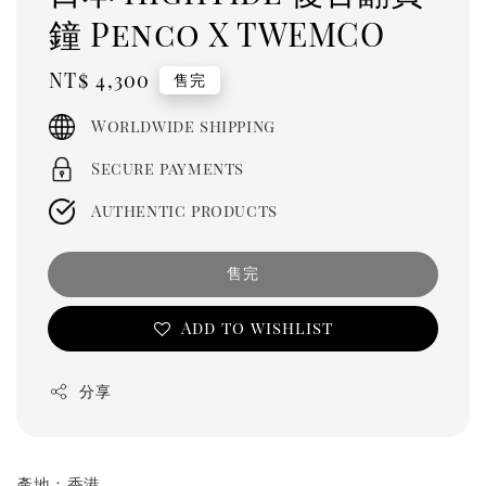
鐘 Penco X TWEMCO
Regular
NT$ 4,300
售完
price
Worldwide shipping
Secure payments
Authentic products
售完
Add to wishlist
分享
產地：香港