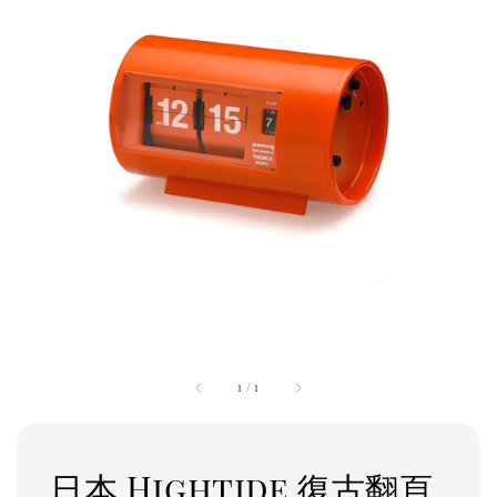
1
/
1
日本 Hightide 復古翻頁