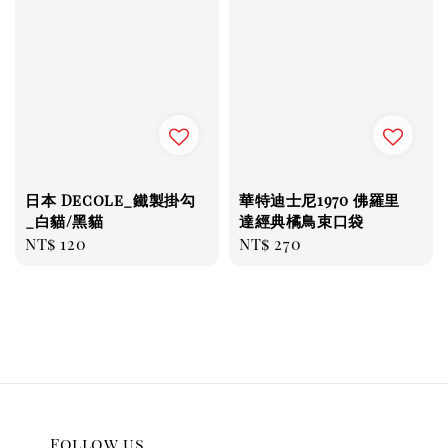
日本 Decole_鐵製掛勾
華特迪士尼1970 佛羅里
_白貓/黑貓
達經典橘鳥束口袋
Regular
NT$ 120
Regular
NT$ 270
price
price
Follow us