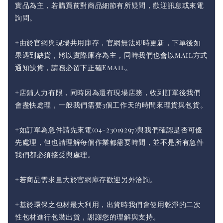
實品為主，若購買前對商品細節有所疑問，歡迎訊息或來電
詢問。
+由於官網與現場共用庫存，官網無法即時更新，下單後如
果遇到缺貨，將以實際庫存為主，同時我們也會以Mail方式
通知缺貨，請務必留下正確Email。
+店鋪人力有限，同時因為還有現場店務，收到訂單後我們
會盡快處理，一般我們需要3個工作天的時間來理貨與包貨。
+如訂單為急件請先來電(04-23019297)與我們確認是否可優
先處理，但也請理解每個作業都需要時間，並不是所有急件
我們都必須接受與處理。
+若商品需求量大於官網庫存歡迎另外洽詢。
+基於環保之包材最大利用，出貨時我們會使用乾淨的二次
性包材進行包裝出貨，謝謝您的理解與支持。