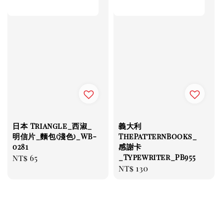
日本 Triangle_西淑_
義大利
明信片_麵包(淺色)_WB-
ThePatternBooks_
0281
感謝卡
_Typewriter_PB955
Regular
NT$ 65
Regular
NT$ 130
price
price