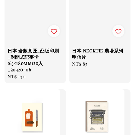
日本 倉敷意匠_凸版印刷
日本 Necktie 農場系列
_對開式記事卡
明信片
(65×180mm)20入
Regular
NT$ 85
_20320-06
price
Regular
NT$ 130
price