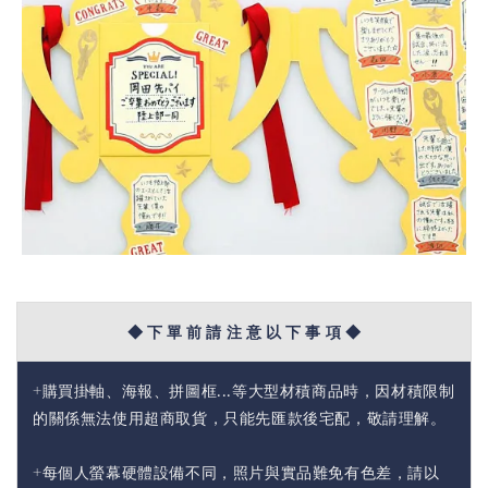
◆ 下 單 前 請 注 意 以 下 事 項 ◆
+購買掛軸、海報、拼圖框...等大型材積商品時，因材積限制
的關係無法使用超商取貨，只能先匯款後宅配，敬請理解。
+每個人螢幕硬體設備不同，照片與實品難免有色差，請以