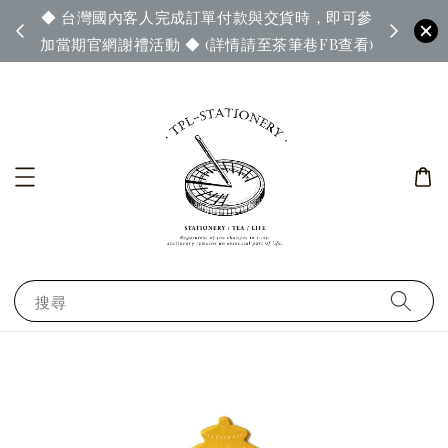
◆ 台灣國內客人完成訂單付款與交貨時，即可參
65◆
◆ 官
加當期官網謝禮活動 ◆ (詳情請至茶筆巷FB查看)
搜尋