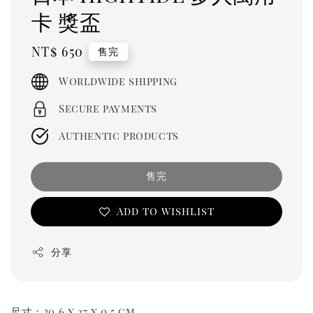
卡 獎盃
Regular
NT$ 650
售完
price
Worldwide shipping
Secure payments
Authentic products
售完
Add to wishlist
分享
尺寸：20.6 x 37 x 0.5 cm