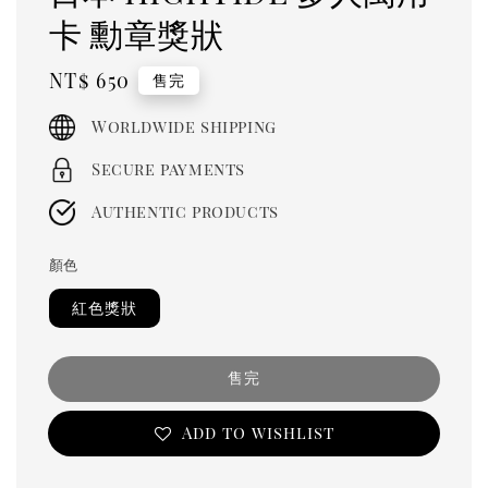
卡 勳章獎狀
Regular
NT$ 650
售完
price
Worldwide shipping
Secure payments
Authentic products
顏色
紅色獎狀
售完
Add to wishlist