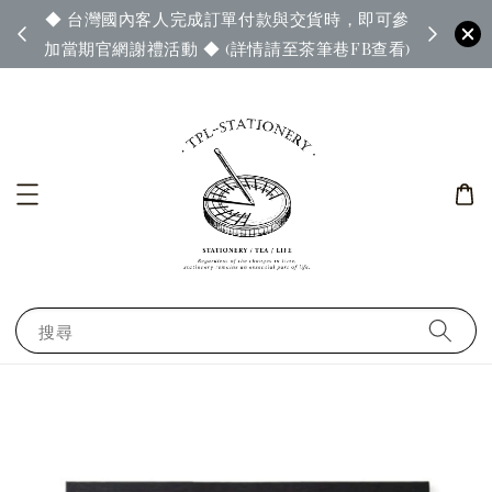
◆ 台灣國內客人完成訂單付款與交貨時，即可參
65◆
◆ 官
加當期官網謝禮活動 ◆ (詳情請至茶筆巷FB查看)
搜尋