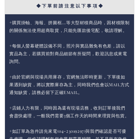
◆ 下 單 前 請 注 意 以 下 事 項 ◆
+購買掛軸、海報、拼圖框...等大型材積商品時，因材積限制
的關係無法使用超商取貨，只能先匯款後宅配，敬請理解。
+每個人螢幕硬體設備不同，照片與實品難免有色差，請以
實品為主，若購買前對商品細節有所疑問，歡迎訊息或來電
詢問。
+由於官網與現場共用庫存，官網無法即時更新，下單後如
果遇到缺貨，將以實際庫存為主，同時我們也會以Mail方式
通知缺貨，請務必留下正確Email。
+店鋪人力有限，同時因為還有現場店務，收到訂單後我們
會盡快處理，一般我們需要3個工作天的時間來理貨與包貨。
+如訂單為急件請先來電(04-23019297)與我們確認是否可優
先處理，但也請理解每個作業都需要時間，並不是所有急件