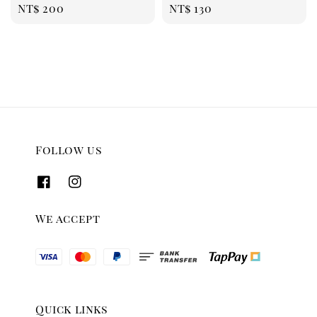
Regular
NT$ 200
Regular
NT$ 130
price
price
Follow us
We accept
Quick links