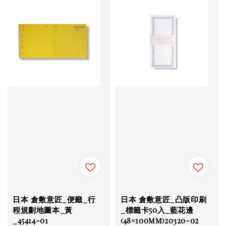
日本 倉敷意匠_便籤_行
日本 倉敷意匠_凸版印刷
程規劃地圖本_黃
_標籤卡50入_藍花邊
_45414-01
(48×100mm)20320-02