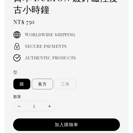
古小時鐘
Regular
NT$ 750
price
Worldwide shipping
Secure payments
Authentic products
型
圓
長方
三角
數量
加入購物車