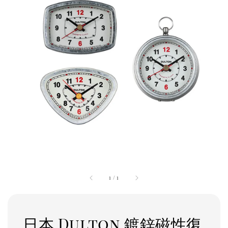
1
/
1
日本 Dulton 鍍鋅磁性復