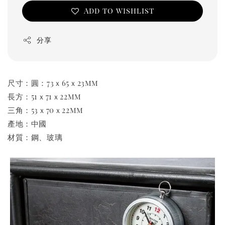
Add to wishlist
分享
尺寸：圓：73ｘ65ｘ23mm
長方：51ｘ71ｘ22mm
三角：53ｘ70ｘ22mm
產地：中國
材質：鋼、玻璃