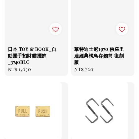
日本 Toy & Book_自
華特迪士尼1970 佛羅里
動擺手招財貓擺飾
達經典橘鳥存錢筒 復刻
_3740BLC
版
Regular
NT$ 1,050
Regular
NT$ 720
price
price