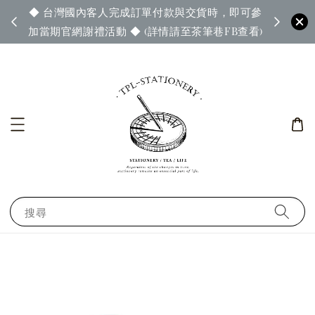
◆ 台灣國內客人完成訂單付款與交貨時，即可參
65◆
◆ 官
加當期官網謝禮活動 ◆ (詳情請至茶筆巷FB查看)
搜尋