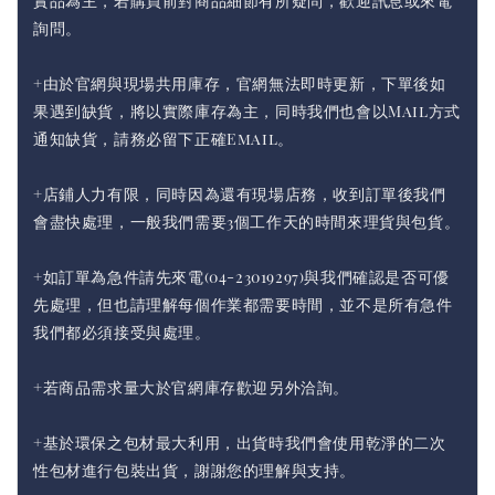
實品為主，若購買前對商品細節有所疑問，歡迎訊息或來電
詢問。
+由於官網與現場共用庫存，官網無法即時更新，下單後如
果遇到缺貨，將以實際庫存為主，同時我們也會以Mail方式
通知缺貨，請務必留下正確Email。
+店鋪人力有限，同時因為還有現場店務，收到訂單後我們
會盡快處理，一般我們需要3個工作天的時間來理貨與包貨。
+如訂單為急件請先來電(04-23019297)與我們確認是否可優
先處理，但也請理解每個作業都需要時間，並不是所有急件
我們都必須接受與處理。
+若商品需求量大於官網庫存歡迎另外洽詢。
+基於環保之包材最大利用，出貨時我們會使用乾淨的二次
性包材進行包裝出貨，謝謝您的理解與支持。