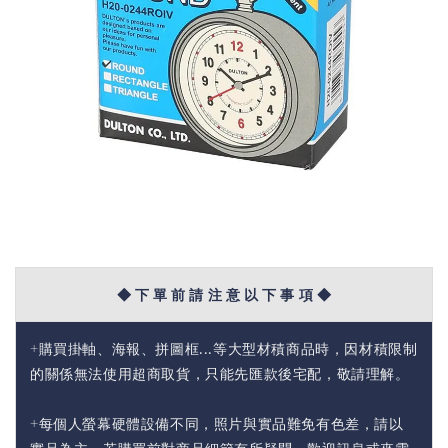
◆ 下 單 前 請 注 意 以 下 事 項 ◆
+購買掛軸、海報、拼圖框...等大型材積商品時，因材積限制
的關係無法使用超商取貨，只能先匯款後宅配，敬請理解。
+每個人螢幕硬體設備不同，照片與實品難免有色差，請以