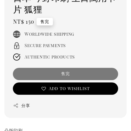
片 狐狸
Regular
NT$ 150
售完
price
Worldwide shipping
Secure payments
Authentic products
售完
Add to wishlist
分享
凸版印刷