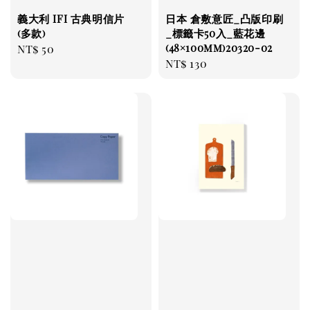
義大利 IFI 古典明信片
日本 倉敷意匠_凸版印刷
(多款)
_標籤卡50入_藍花邊
(48×100mm)20320-02
Regular
NT$ 50
Regular
NT$ 130
price
price