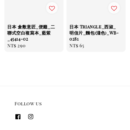
日本 倉敷意匠_便籤_二
日本 Triangle_西淑_
聯式空白複寫本_藍紫
明信片_麵包(淺色)_WB-
_45414-02
0281
Regular
NT$ 290
Regular
NT$ 65
price
price
Follow us