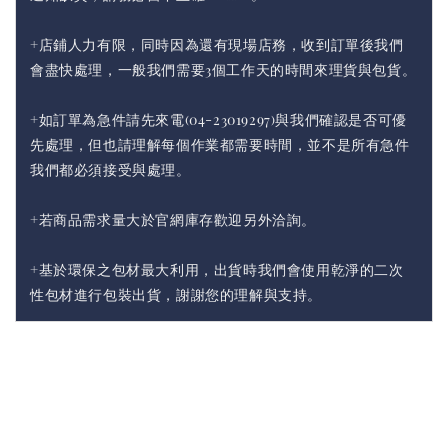
+店鋪人力有限，同時因為還有現場店務，收到訂單後我們
會盡快處理，一般我們需要3個工作天的時間來理貨與包貨。
+如訂單為急件請先來電(04-23019297)與我們確認是否可優
先處理，但也請理解每個作業都需要時間，並不是所有急件
我們都必須接受與處理。
+若商品需求量大於官網庫存歡迎另外洽詢。
+基於環保之包材最大利用，出貨時我們會使用乾淨的二次
性包材進行包裝出貨，謝謝您的理解與支持。