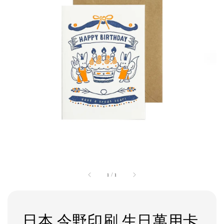
1
/
1
日本 今野印刷 生日萬用卡