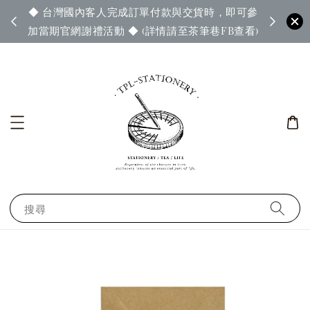
◆ 台灣國內客人完成訂單付款與交貨時，即可參
65◆
◆ 官
加當期官網謝禮活動 ◆ (詳情請至茶筆巷FB查看)
搜尋