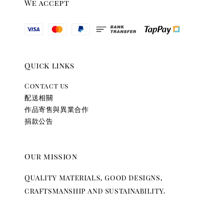
We accept
Quick links
Contact us
配送相關
作品寄售與異業合作
捐款公告
Our mission
Quality materials, good designs,
craftsmanship and sustainability.