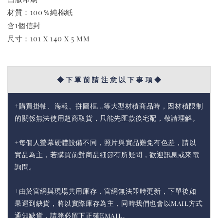
材質：100％純棉紙
含1個信封
尺寸：101 x 140 x 5 mm
◆ 下 單 前 請 注 意 以 下 事 項 ◆
+購買掛軸、海報、拼圖框...等大型材積商品時，因材積限制
的關係無法使用超商取貨，只能先匯款後宅配，敬請理解。
+每個人螢幕硬體設備不同，照片與實品難免有色差，請以
實品為主，若購買前對商品細節有所疑問，歡迎訊息或來電
詢問。
+由於官網與現場共用庫存，官網無法即時更新，下單後如
果遇到缺貨，將以實際庫存為主，同時我們也會以Mail方式
通知缺貨，請務必留下正確Email。