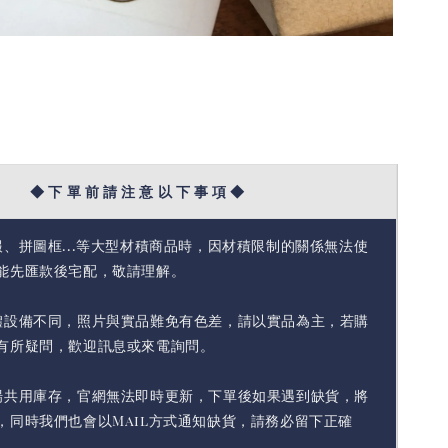
◆ 下 單 前 請 注 意 以 下 事 項 ◆
報、拼圖框...等大型材積商品時，因材積限制的關係無法使
能先匯款後宅配，敬請理解。
體設備不同，照片與實品難免有色差，請以實品為主，若購
有所疑問，歡迎訊息或來電詢問。
場共用庫存，官網無法即時更新，下單後如果遇到缺貨，將
，同時我們也會以Mail方式通知缺貨，請務必留下正確