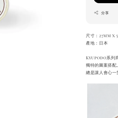
分享
尺寸：27mm x 
產地：日本
Kyupodo系
獨特的圖案搭配
總是讓人會心一