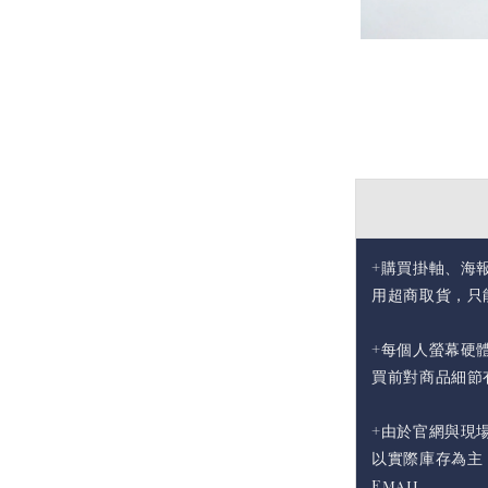
+購買掛軸、海
用超商取貨，只
+每個人螢幕硬
買前對商品細節
+由於官網與現
以實際庫存為主
Email。