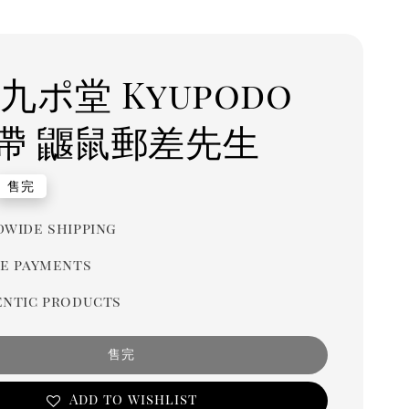
九ポ堂 Kyupodo
帶 鼴鼠郵差先生
r
售完
wide shipping
e payments
ntic products
售完
Add to wishlist