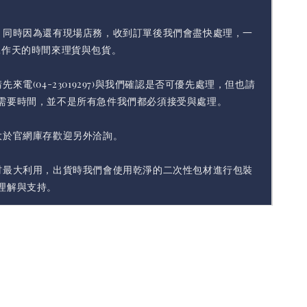
，同時因為還有現場店務，收到訂單後我們會盡快處理，一
工作天的時間來理貨與包貨。
先來電(04-23019297)與我們確認是否可優先處理，但也請
需要時間，並不是所有急件我們都必須接受與處理。
大於官網庫存歡迎另外洽詢。
材最大利用，出貨時我們會使用乾淨的二次性包材進行包裝
理解與支持。