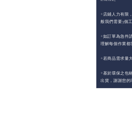
+店鋪人力有限
般我們需要3個
+如訂單為急件請
理解每個作業都
+若商品需求量
+基於環保之包
出貨，謝謝您的