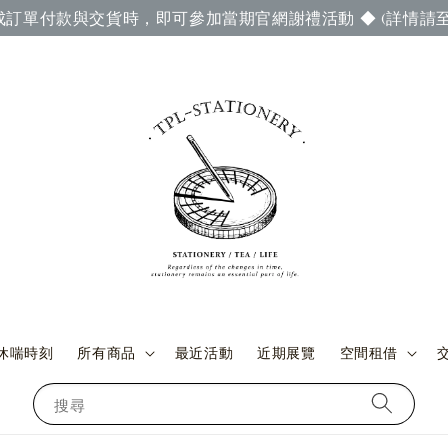
成訂單付款與交貨時，即可參加當期官網謝禮活動 ◆ (詳情請至
休喘時刻
所有商品
最近活動
近期展覽
空間租借
搜尋