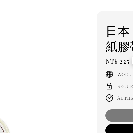
日本 
紙膠
Regula
NT$ 225
price
World
Secur
Authe