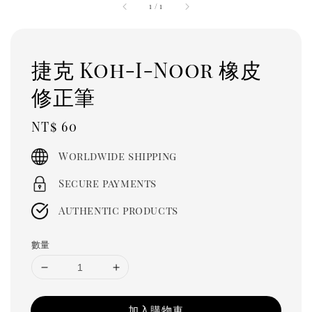
1
/
1
捷克 Koh-I-Noor 橡皮
修正筆
Regular
NT$ 60
price
Worldwide shipping
Secure payments
Authentic products
數量
加入購物車