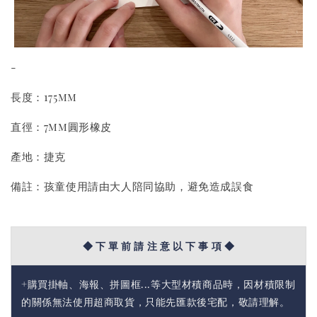
-
長度：175mm
直徑：7mm圓形橡皮
產地：捷克
備註：孩童使用請由大人陪同協助，避免造成誤食
◆ 下 單 前 請 注 意 以 下 事 項 ◆
+購買掛軸、海報、拼圖框...等大型材積商品時，因材積限制
的關係無法使用超商取貨，只能先匯款後宅配，敬請理解。