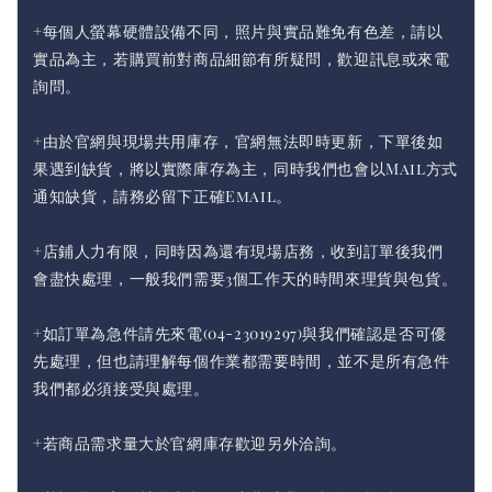
+每個人螢幕硬體設備不同，照片與實品難免有色差，請以
實品為主，若購買前對商品細節有所疑問，歡迎訊息或來電
詢問。
+由於官網與現場共用庫存，官網無法即時更新，下單後如
果遇到缺貨，將以實際庫存為主，同時我們也會以Mail方式
通知缺貨，請務必留下正確Email。
+店鋪人力有限，同時因為還有現場店務，收到訂單後我們
會盡快處理，一般我們需要3個工作天的時間來理貨與包貨。
+如訂單為急件請先來電(04-23019297)與我們確認是否可優
先處理，但也請理解每個作業都需要時間，並不是所有急件
我們都必須接受與處理。
+若商品需求量大於官網庫存歡迎另外洽詢。