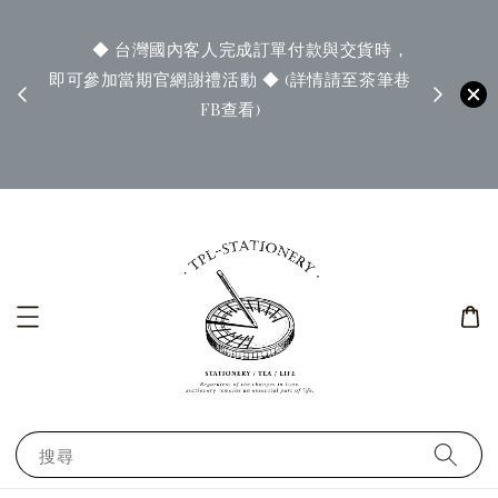
        ◆ 台灣國內客人完成訂單付款與交貨時，
即可參加當期官網謝禮活動 ◆ (詳情請至茶筆巷
        ◆ 官網服務(出貨)時間為每周二~周五 ◆

FB查看)

搜尋