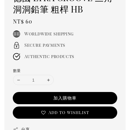
洞洞鉛筆 粗桿 HB
Regular
NT$ 60
price
Worldwide shipping
Secure payments
Authentic products
數量
加入購物車
Add to wishlist
分享