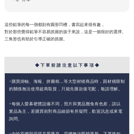
這些鉛筆的每一側都刻有圓形凹槽，書寫起來很有趣，
對於那些覺得鉛筆不容易抓握的孩子來說，這是一個很好的選擇。
三角形也有助於引導正確的抓握。
◆ 下 單 前 請 注 意 以 下 事 項 ◆
+購買掛軸、海報、拼圖框...等大型材積商品時，因材積限制
的關係無法使用超商取貨，只能先匯款後宅配，敬請理解。
+每個人螢幕硬體設備不同，照片與實品難免有色差，請以
實品為主，若購買前對商品細節有所疑問，歡迎訊息或來電
詢問。
+由於官網與現場共用庫存，官網無法即時更新，下單後如