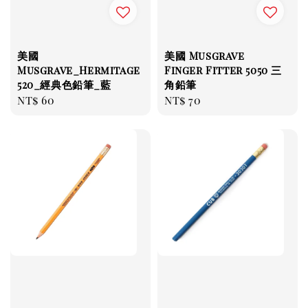
美國
美國 Musgrave
Musgrave_Hermitage
Finger Fitter 5050 三
520_經典色鉛筆_藍
角鉛筆
Regular
NT$ 60
Regular
NT$ 70
price
price