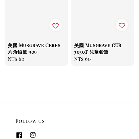
美國 Musgrave Ceres
美國 Musgrave CUB
六角鉛筆 909
3030T 兒童鉛筆
Regular
NT$ 60
Regular
NT$ 60
price
price
Follow us