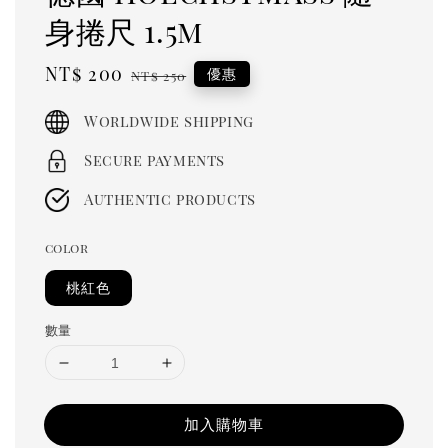
身捲尺 1.5m
Sale
NT$ 200
Regular
優惠
NT$ 250
price
price
Worldwide shipping
Secure payments
Authentic products
color
桃紅色
數量
加入購物車