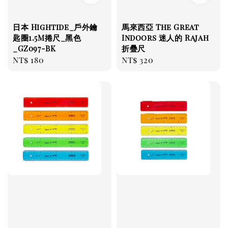
日本 Hightide_戶外鑰
馬來西亞 The Great
匙圈1.5M捲尺_黑色
Indoors 迷人的 Rajah
_GZ097-BK
折疊尺
Regular
NT$ 180
Regular
NT$ 320
price
price