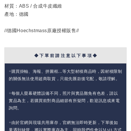
材質：ABS / 合成牛皮纖維
產地：德國
//德國Hoechstmass原廠授權販售//
◆ 下 單 前 請 注 意 以 下 事 項 ◆
+購買掛軸、海報、拼圖框...等大型材積商品時，因材積限制
的關係無法使用超商取貨，只能先匯款後宅配，敬請理解。
+每個人螢幕硬體設備不同，照片與實品難免有色差，請以
實品為主，若購買前對商品細節有所疑問，歡迎訊息或來電
詢問。
+由於官網與現場共用庫存，官網無法即時更新，下單後如
果遇到缺貨，將以實際庫存為主，同時我們也會以Mail方式