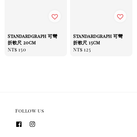
Standardgraph 可彎
Standardgraph 可彎
折軟尺 20cm
折軟尺 15cm
Regular
NT$ 150
Regular
NT$ 125
price
price
Follow us