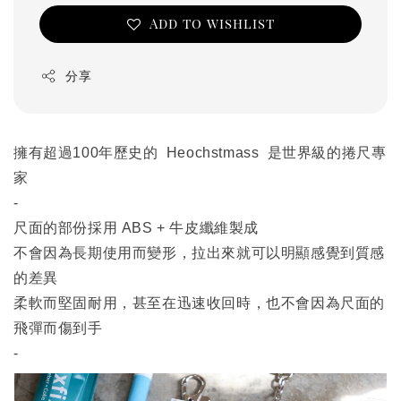
Add to wishlist
分享
擁有超過100年歷史的 Heochstmass 是世界級的捲尺專
家
-
尺面的部份採用 ABS + 牛皮纖維製成
不會因為長期使用而變形，拉出來就可以明顯感覺到質感
的差異
柔軟而堅固耐用，甚至在迅速收回時，也不會因為尺面的
飛彈而傷到手
-