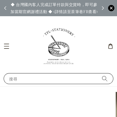
◆ 台灣國內客人完成訂單付款與交貨時，即可參
65◆
◆ 官
加當期官網謝禮活動 ◆ (詳情請至茶筆巷FB查看)
搜尋