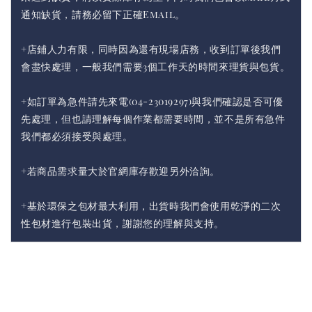
通知缺貨，請務必留下正確Email。
+店鋪人力有限，同時因為還有現場店務，收到訂單後我們
會盡快處理，一般我們需要3個工作天的時間來理貨與包貨。
+如訂單為急件請先來電(04-23019297)與我們確認是否可優
先處理，但也請理解每個作業都需要時間，並不是所有急件
我們都必須接受與處理。
+若商品需求量大於官網庫存歡迎另外洽詢。
+基於環保之包材最大利用，出貨時我們會使用乾淨的二次
性包材進行包裝出貨，謝謝您的理解與支持。