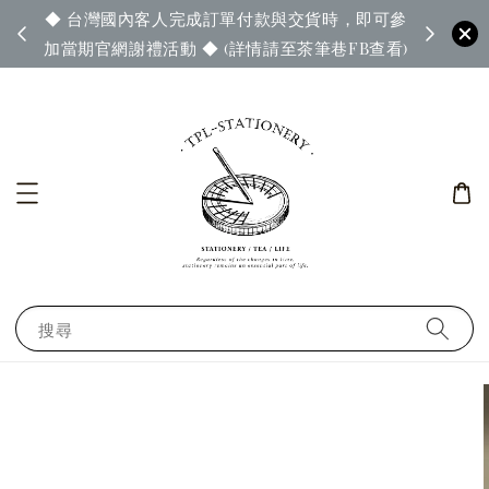
◆ 台灣國內客人完成訂單付款與交貨時，即可參
65◆
◆ 官
加當期官網謝禮活動 ◆ (詳情請至茶筆巷FB查看)
搜尋