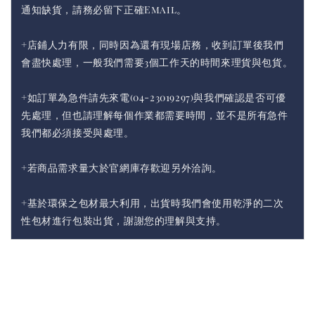
通知缺貨，請務必留下正確Email。
+店鋪人力有限，同時因為還有現場店務，收到訂單後我們
會盡快處理，一般我們需要3個工作天的時間來理貨與包貨。
+如訂單為急件請先來電(04-23019297)與我們確認是否可優
先處理，但也請理解每個作業都需要時間，並不是所有急件
我們都必須接受與處理。
+若商品需求量大於官網庫存歡迎另外洽詢。
+基於環保之包材最大利用，出貨時我們會使用乾淨的二次
性包材進行包裝出貨，謝謝您的理解與支持。