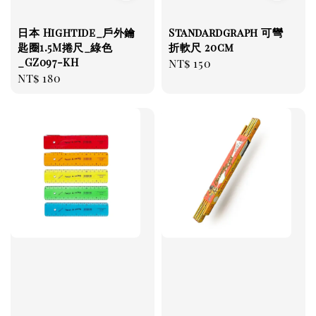
日本 Hightide_戶外鑰
Standardgraph 可彎
匙圈1.5M捲尺_綠色
折軟尺 20cm
_GZ097-KH
Regular
NT$ 150
Regular
NT$ 180
price
price