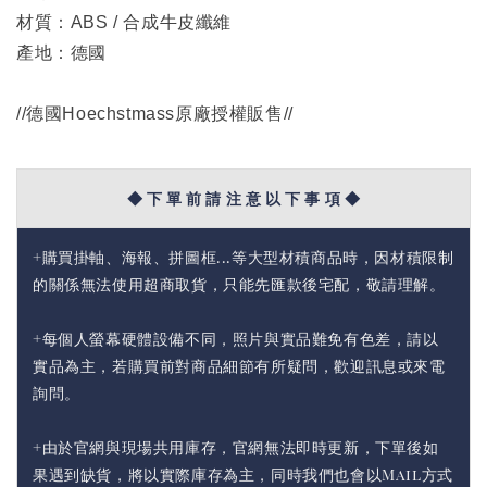
材質：ABS / 合成牛皮纖維
產地：德國
//德國Hoechstmass原廠授權販售//
◆ 下 單 前 請 注 意 以 下 事 項 ◆
+購買掛軸、海報、拼圖框...等大型材積商品時，因材積限制
的關係無法使用超商取貨，只能先匯款後宅配，敬請理解。
+每個人螢幕硬體設備不同，照片與實品難免有色差，請以
實品為主，若購買前對商品細節有所疑問，歡迎訊息或來電
詢問。
+由於官網與現場共用庫存，官網無法即時更新，下單後如
果遇到缺貨，將以實際庫存為主，同時我們也會以Mail方式