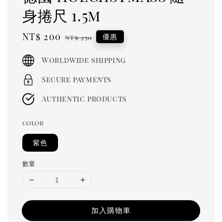
身捲尺 1.5m
Sale
NT$ 200
Regular
優惠
NT$ 250
price
price
Worldwide shipping
Secure payments
Authentic products
color
紫色
數量
加入購物車