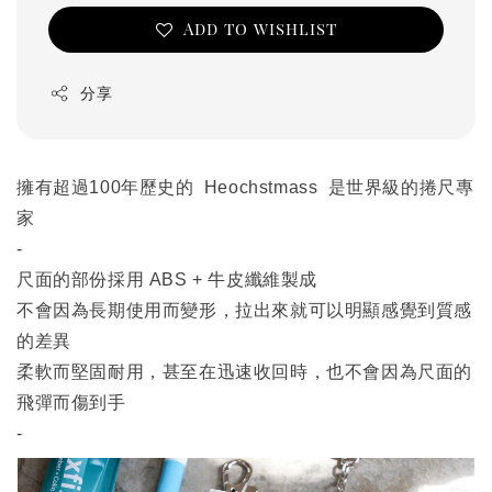
Add to wishlist
分享
擁有超過100年歷史的 Heochstmass 是世界級的捲尺專
家
-
尺面的部份採用 ABS + 牛皮纖維製成
不會因為長期使用而變形，拉出來就可以明顯感覺到質感
的差異
柔軟而堅固耐用，甚至在迅速收回時，也不會因為尺面的
飛彈而傷到手
-