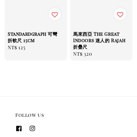
Standardgraph 可彎
馬來西亞 The Great
折軟尺 15cm
Indoors 迷人的 Rajah
折疊尺
Regular
NT$ 125
Regular
NT$ 320
price
price
Follow us