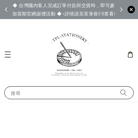
◆ 台灣國內客人完成訂單付款與交貨時，即可參
65◆
◆ 官
加當期官網謝禮活動 ◆ (詳情請至茶筆巷FB查看)
搜尋