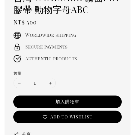
膠帶 動物字母ABC
Regular
NT$ 300
price
Worldwide shipping
Secure payments
Authentic products
數量
加入購物車
Add to wishlist
分享