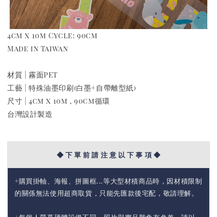
4cm x 10m Cycle: 90cm
Made in Taiwan
材質 | 霧面PET
工藝 | 特殊油墨印刷(白墨+自帶離型紙)
尺寸 | 4cm x 10m , 90cm循環
台灣設計製造
◆ 下 單 前 請 注 意 以 下 事 項 ◆
+購買掛軸、海報、拼圖框...等大型材積商品時，因材積限制
的關係無法使用超商取貨，只能先匯款後宅配，敬請理解。