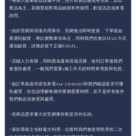
+每個人螢幕硬體設備不同，照片與實品難免有色差，請以
實品為主，若購買前對商品細節有所疑問，歡迎訊息或來電
詢問。
+由於官網與現場共用庫存，官網無法即時更新，下單後如
果遇到缺貨，將以實際庫存為主，同時我們也會以Mail方式
通知缺貨，請務必留下正確Email。
+店鋪人力有限，同時因為還有現場店務，收到訂單後我們
會盡快處理，一般我們需要3個工作天的時間來理貨與包貨。
+如訂單為急件請先來電(04-23019297)與我們確認是否可優
先處理，但也請理解每個作業都需要時間，並不是所有急件
我們都必須接受與處理。
+若商品需求量大於官網庫存歡迎另外洽詢。
+基於環保之包材最大利用，出貨時我們會使用乾淨的二次