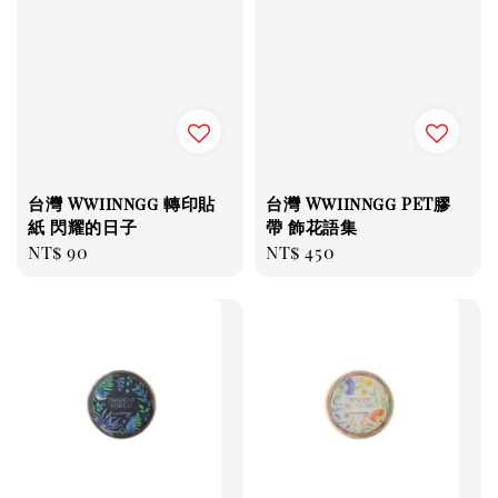
台灣 Wwiinngg 轉印貼
台灣 Wwiinngg PET膠
紙 閃耀的日子
帶 飾花語集
Regular
NT$ 90
Regular
NT$ 450
price
price