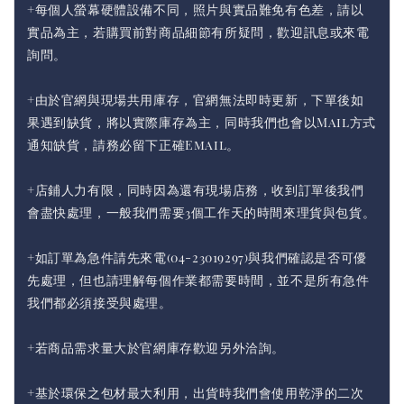
+每個人螢幕硬體設備不同，照片與實品難免有色差，請以
實品為主，若購買前對商品細節有所疑問，歡迎訊息或來電
詢問。
+由於官網與現場共用庫存，官網無法即時更新，下單後如
果遇到缺貨，將以實際庫存為主，同時我們也會以Mail方式
通知缺貨，請務必留下正確Email。
+店鋪人力有限，同時因為還有現場店務，收到訂單後我們
會盡快處理，一般我們需要3個工作天的時間來理貨與包貨。
+如訂單為急件請先來電(04-23019297)與我們確認是否可優
先處理，但也請理解每個作業都需要時間，並不是所有急件
我們都必須接受與處理。
+若商品需求量大於官網庫存歡迎另外洽詢。
+基於環保之包材最大利用，出貨時我們會使用乾淨的二次