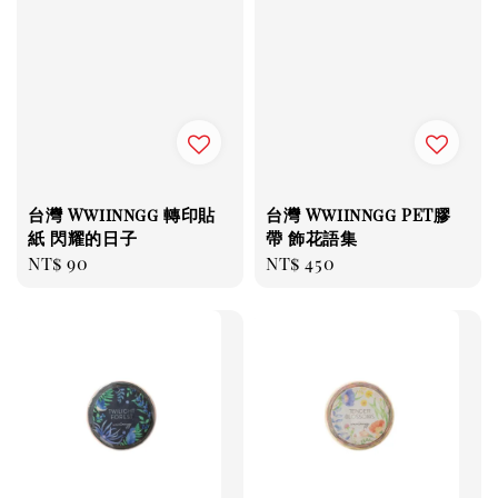
台灣 Wwiinngg 轉印貼
台灣 Wwiinngg PET膠
紙 閃耀的日子
帶 飾花語集
Regular
NT$ 90
Regular
NT$ 450
price
price