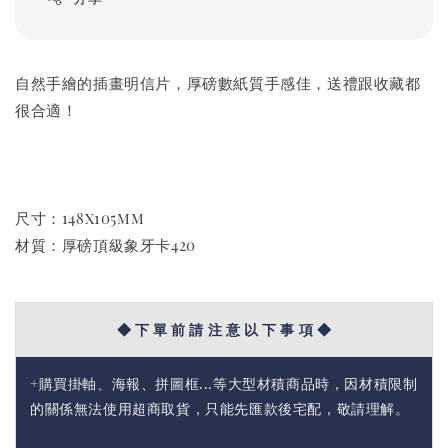
自然手繪的插畫明信片，厚磅數紙質手感佳，送禮跟收藏都
很合適！
尺寸：148x105mm
材質：厚磅頂級象牙卡420
◆ 下 單 前 請 注 意 以 下 事 項 ◆
+購買掛軸、海報、拼圖框...等大型材積商品時，因材積限制
的關係無法使用超商取貨，只能先匯款後宅配，敬請理解。