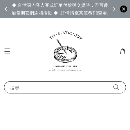
◆ 台灣國內客人完成訂單付款與交貨時，即可參
65◆
◆ 官
加當期官網謝禮活動 ◆ (詳情請至茶筆巷FB查看)
搜尋