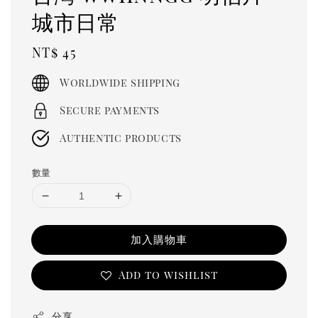
城市日常
Regular
NT$ 45
price
Worldwide shipping
Secure payments
Authentic products
數量
加入購物車
Add to wishlist
分享