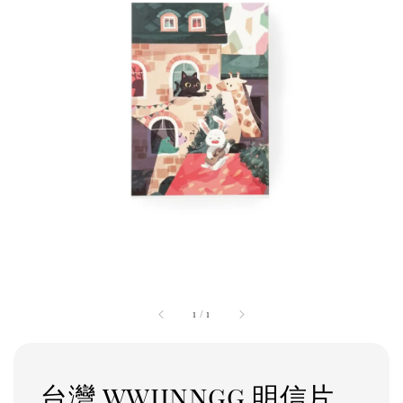
1
/
1
台灣 wwiinngg 明信片