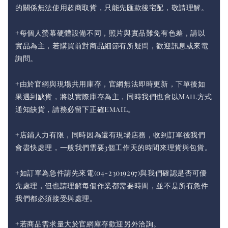
的關係無法使用超商取貨，只能先匯款後宅配，敬請理解。
+每個人螢幕硬體設備不同，照片與實品難免有色差，請以
實品為主，若購買前對商品細節有所疑問，歡迎訊息或來電
詢問。
+由於官網與現場共用庫存，官網無法即時更新，下單後如
果遇到缺貨，將以實際庫存為主，同時我們也會以Mail方式
通知缺貨，請務必留下正確Email。
+店鋪人力有限，同時因為還有現場店務，收到訂單後我們
會盡快處理，一般我們需要3個工作天的時間來理貨與包貨。
+如訂單為急件請先來電(04-23019297)與我們確認是否可優
先處理，但也請理解每個作業都需要時間，並不是所有急件
我們都必須接受與處理。
+若商品需求量大於官網庫存歡迎另外洽詢。