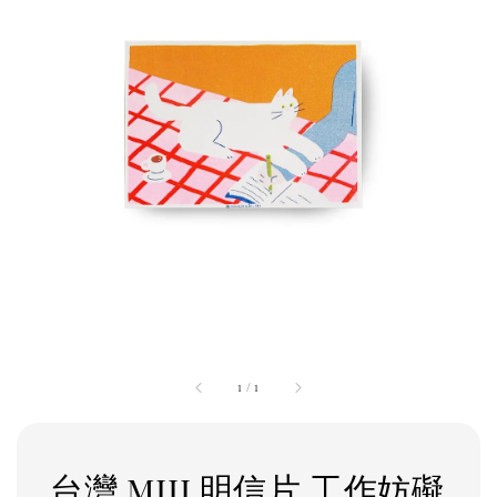
1
/
1
台灣 miii 明信片 工作妨礙