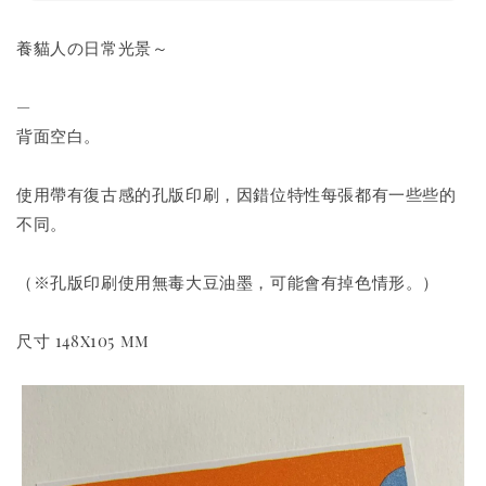
養貓人の日常光景～
—
背面空白。
使用帶有復古感的孔版印刷，因錯位特性每張都有一些些的
不同。
（※孔版印刷使用無毒大豆油墨，可能會有掉色情形。）
尺寸 148x105 mm