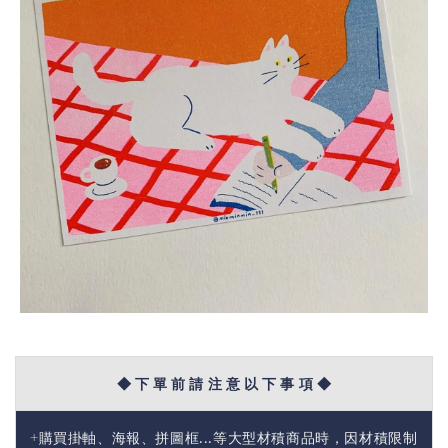
◆ 下 單 前 請 注 意 以 下 事 項 ◆
+購買掛軸、海報、拼圖框...等大型材積商品時，因材積限制