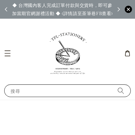
◆ 台灣國內客人完成訂單付款與交貨時，即可參
65◆
◆ 官
加當期官網謝禮活動 ◆ (詳情請至茶筆巷FB查看)
搜尋