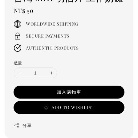
Regular
NT$ 50
price
Worldwide shipping
Secure payments
Authentic products
數量
加入購物車
Add to wishlist
分享