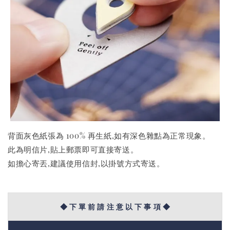
背面灰色紙張為 100% 再生紙,如有深色雜點為正常現象。
此為明信片,貼上郵票即可直接寄送。
如擔心寄丟,建議使用信封,以掛號方式寄送。
◆ 下 單 前 請 注 意 以 下 事 項 ◆