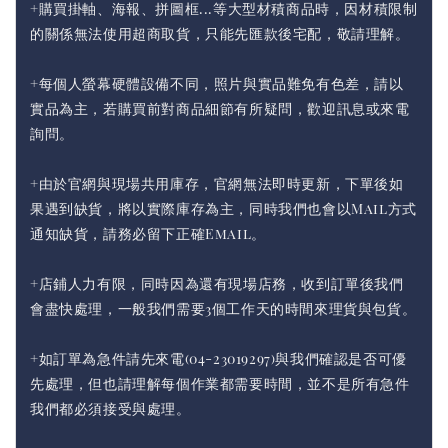
+購買掛軸、海報、拼圖框...等大型材積商品時，因材積限制
的關係無法使用超商取貨，只能先匯款後宅配，敬請理解。
+每個人螢幕硬體設備不同，照片與實品難免有色差，請以
實品為主，若購買前對商品細節有所疑問，歡迎訊息或來電
詢問。
+由於官網與現場共用庫存，官網無法即時更新，下單後如
果遇到缺貨，將以實際庫存為主，同時我們也會以Mail方式
通知缺貨，請務必留下正確Email。
+店鋪人力有限，同時因為還有現場店務，收到訂單後我們
會盡快處理，一般我們需要3個工作天的時間來理貨與包貨。
+如訂單為急件請先來電(04-23019297)與我們確認是否可優
先處理，但也請理解每個作業都需要時間，並不是所有急件
我們都必須接受與處理。