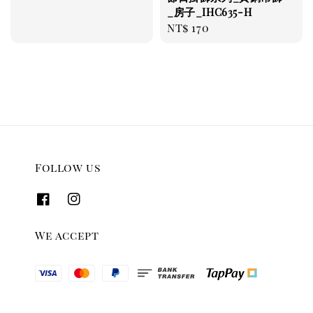
_房子_IHC635-H
Regular
NT$ 170
price
Follow us
We accept