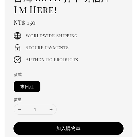
I'm Here!
Regular
NT$ 150
price
Worldwide shipping
Secure payments
Authentic products
款式
末日紅
數量
加入購物車