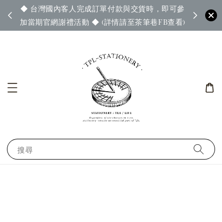
◆ 台灣國內客人完成訂單付款與交貨時，即可參
65◆
◆ 官
加當期官網謝禮活動 ◆ (詳情請至茶筆巷FB查看)
搜尋