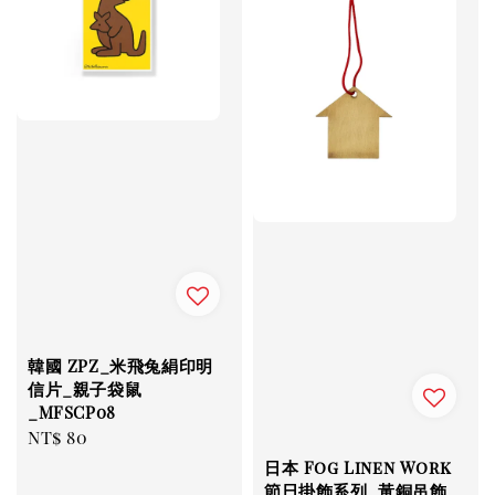
韓國 ZPZ_米飛兔絹印明
信片_親子袋鼠
_MFSCP08
Regular
NT$ 80
price
日本 Fog Linen Work
節日掛飾系列_黃銅吊飾