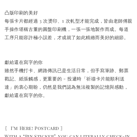
凸版印刷的美好
每張卡片都經過 3 次燙印、1 次軋型才能完成，皆由老師傅親
手操作堪稱古董的圓盤印刷機，一張一張地製作而成。每道
工序只能容許極小誤差，才成就了如此精緻而美好的細節。
獻給還在寫字的你
雖然手機打卡、網路傳訊已是生活日常，但手寫筆跡、郵票
戳記、紙張觸感，更重要的 - 投遞時「祈禱卡片能順利送
達」的衷心期盼，仍然是我們認為無法複製的記憶與感動，
獻給還在寫字的你。
〖 I’m Here! Postcard 〗
With a “Pin Sticker”, you can literally check-in