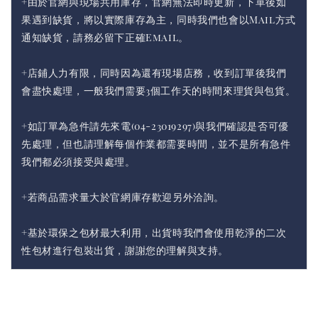
+由於官網與現場共用庫存，官網無法即時更新，下單後如
果遇到缺貨，將以實際庫存為主，同時我們也會以Mail方式
通知缺貨，請務必留下正確Email。
+店鋪人力有限，同時因為還有現場店務，收到訂單後我們
會盡快處理，一般我們需要3個工作天的時間來理貨與包貨。
+如訂單為急件請先來電(04-23019297)與我們確認是否可優
先處理，但也請理解每個作業都需要時間，並不是所有急件
我們都必須接受與處理。
+若商品需求量大於官網庫存歡迎另外洽詢。
+基於環保之包材最大利用，出貨時我們會使用乾淨的二次
性包材進行包裝出貨，謝謝您的理解與支持。