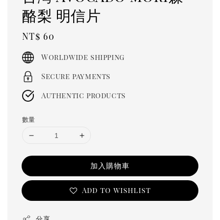
酪梨 明信片
Regular
NT$ 60
price
Worldwide shipping
Secure payments
Authentic products
數量
加入購物車
Add to wishlist
分享