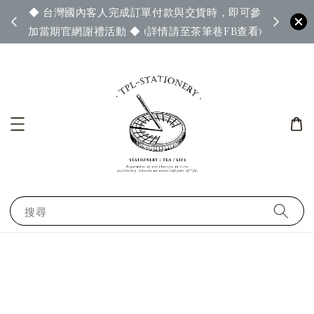
◆ 台灣國內客人完成訂單付款與交貨時，即可參
65◆
◆ 官
加當期官網謝禮活動 ◆ (詳情請至茶筆巷FB查看)
搜尋