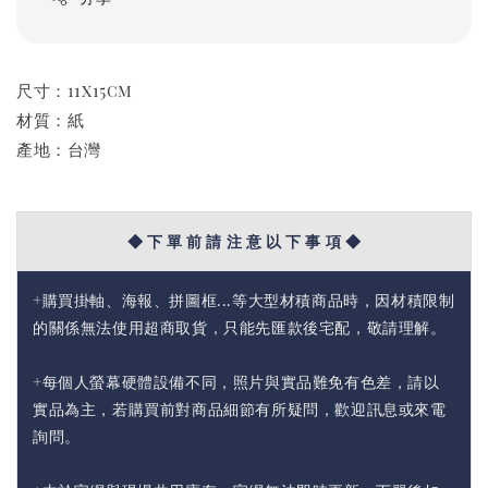
尺寸：11x15cm
材質：紙
產地：台灣
◆ 下 單 前 請 注 意 以 下 事 項 ◆
+購買掛軸、海報、拼圖框...等大型材積商品時，因材積限制
的關係無法使用超商取貨，只能先匯款後宅配，敬請理解。
+每個人螢幕硬體設備不同，照片與實品難免有色差，請以
實品為主，若購買前對商品細節有所疑問，歡迎訊息或來電
詢問。