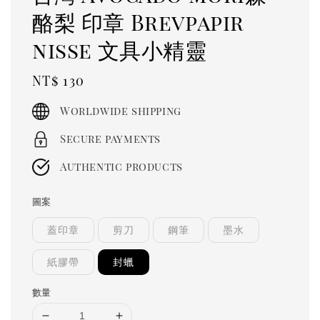
酪梨 印章 Brevpapir
nisse 文具小精靈
Regular
NT$ 130
price
Worldwide shipping
Secure payments
Authentic products
圖案
蓋印章
剪刀
鋼筆
墨水
紙膠帶
封蠟
數量