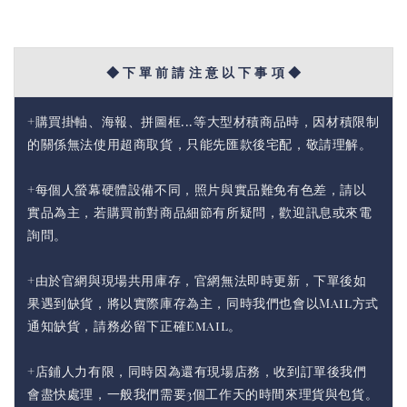
◆ 下 單 前 請 注 意 以 下 事 項 ◆
+購買掛軸、海報、拼圖框...等大型材積商品時，因材積限制
的關係無法使用超商取貨，只能先匯款後宅配，敬請理解。
+每個人螢幕硬體設備不同，照片與實品難免有色差，請以
實品為主，若購買前對商品細節有所疑問，歡迎訊息或來電
詢問。
+由於官網與現場共用庫存，官網無法即時更新，下單後如
果遇到缺貨，將以實際庫存為主，同時我們也會以Mail方式
通知缺貨，請務必留下正確Email。
+店鋪人力有限，同時因為還有現場店務，收到訂單後我們
會盡快處理，一般我們需要3個工作天的時間來理貨與包貨。