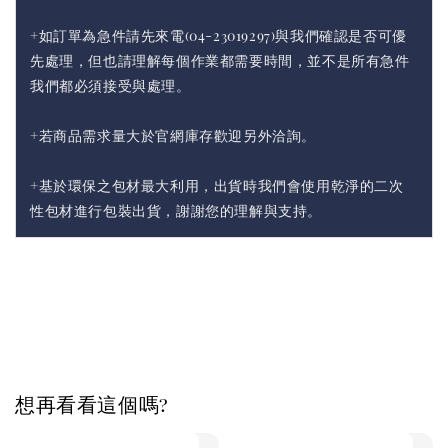
+如訂單為急件請先來電(04-23019297)與我們確認是否可優
先處理，但也請理解每個作業都需要時間，並不是所有急件
我們都必須接受與處理。
+若商品需求量大於官網庫存歡迎另外洽詢。
+基於環保之包材最大利用，出貨時我們會使用乾淨的二次
性包材進行包裝出貨，謝謝您的理解與支持。
想再看看這個嗎?