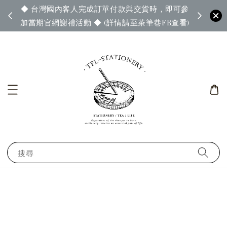
◆ 台灣國內客人完成訂單付款與交貨時，即可參
65◆
◆ 官
加當期官網謝禮活動 ◆ (詳情請至茶筆巷FB查看)
搜尋