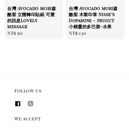
台灣 Avocado mori森
台灣 Avocado mori森
酪梨 立體轉印貼紙 可愛
酪梨 木製印章 Nisse’s
的訊息Lovely
Dopamine - frugut
message
小精靈的多巴胺-水果
Regular
NT$ 90
Regular
NT$ 130
price
price
Follow us
We accept