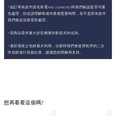
+如訂單為急件請先來電(04-23019297)與我們確認是否可優
先處理，但也請理解每個作業都需要時間，並不是所有急件
我們都必須接受與處理。
+若商品需求量大於官網庫存歡迎另外洽詢。
+基於環保之包材最大利用，出貨時我們會使用乾淨的二次
性包材進行包裝出貨，謝謝您的理解與支持。
想再看看這個嗎?