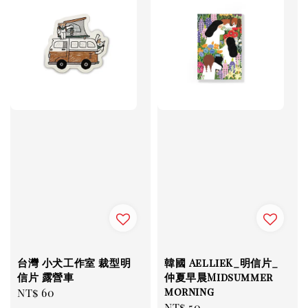
台灣 小犬工作室 裁型明
韓國 AellieK_明信片_
信片 露營車
仲夏早晨Midsummer
morning
Regular
NT$ 60
Regular
NT$ 50