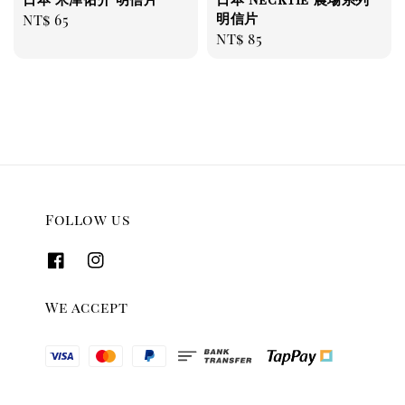
明信片
Regular
NT$ 65
Regular
NT$ 85
price
price
Follow us
We accept