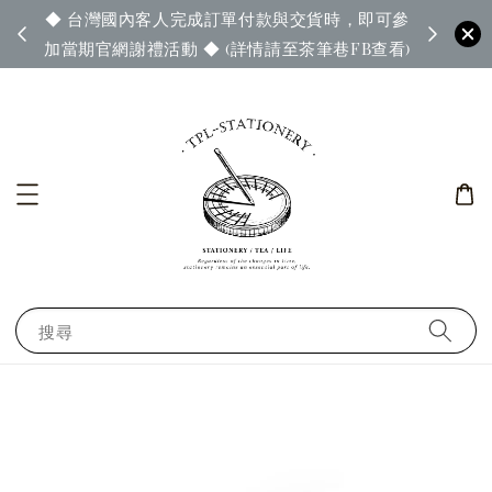
◆ 台灣國內客人完成訂單付款與交貨時，即可參
65◆
◆ 官
加當期官網謝禮活動 ◆ (詳情請至茶筆巷FB查看)
搜尋