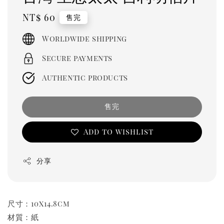
Regular
NT$ 60
售完
price
Worldwide shipping
Secure payments
Authentic products
售完
Add to wishlist
分享
尺寸：10x14.8cm
材質：紙