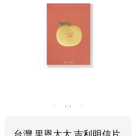
1
/
1
台灣 里恩太太 吉利明信片