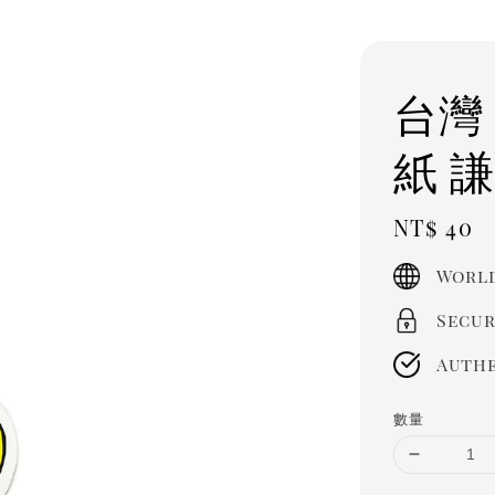
台灣
紙 
Regula
NT$ 40
price
World
Secur
Authe
數量