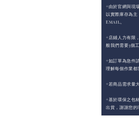
+由於官網與現
以實際庫存為主
Email。
+店鋪人力有限
般我們需要3個
+如訂單為急件請
理解每個作業都
+若商品需求量
+基於環保之包
出貨，謝謝您的