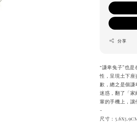
分享
“謙卑兔子”也
性，呈現土下座
歉，總之是個謙
迷惑，翻了「家
輩的手機上，讓
-
尺寸：5.6x5.9