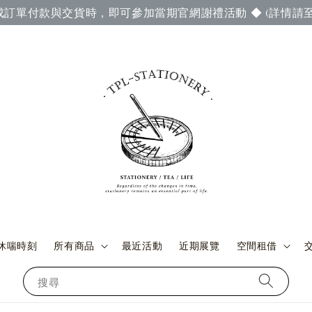
成訂單付款與交貨時，即可參加當期官網謝禮活動 ◆ (詳情請至
休喘時刻
所有商品
最近活動
近期展覽
空間租借
搜尋