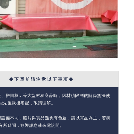
◆ 下 單 前 請 注 意 以 下 事 項 ◆
報、拼圖框...等大型材積商品時，因材積限制的關係無法使
能先匯款後宅配，敬請理解。
體設備不同，照片與實品難免有色差，請以實品為主，若購
有所疑問，歡迎訊息或來電詢問。