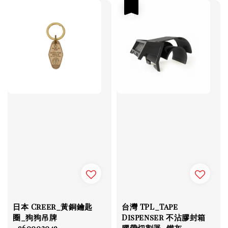
優惠
日本 Creer_黃銅鑰匙
台灣 TPL_Tape
圈_狗狗吊牌
Dispenser 不沾膠封箱
_960002049
膠帶切割器_鐵灰