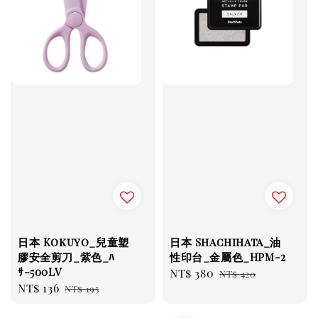
日本 Kokuyo_兒童塑
日本 Shachihata_油
膠安全剪刀_紫色_ﾊ
性印台_金屬色_HPM-2
ｻ-500LV
Sale
NT$ 380
Regular
NT$ 420
Sale
NT$ 136
Regular
NT$ 195
price
price
price
price