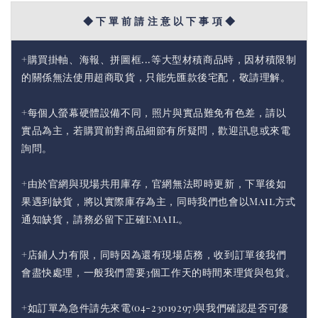
◆ 下 單 前 請 注 意 以 下 事 項 ◆
+購買掛軸、海報、拼圖框...等大型材積商品時，因材積限制
的關係無法使用超商取貨，只能先匯款後宅配，敬請理解。
+每個人螢幕硬體設備不同，照片與實品難免有色差，請以
實品為主，若購買前對商品細節有所疑問，歡迎訊息或來電
詢問。
+由於官網與現場共用庫存，官網無法即時更新，下單後如
果遇到缺貨，將以實際庫存為主，同時我們也會以Mail方式
通知缺貨，請務必留下正確Email。
+店鋪人力有限，同時因為還有現場店務，收到訂單後我們
會盡快處理，一般我們需要3個工作天的時間來理貨與包貨。
+如訂單為急件請先來電(04-23019297)與我們確認是否可優