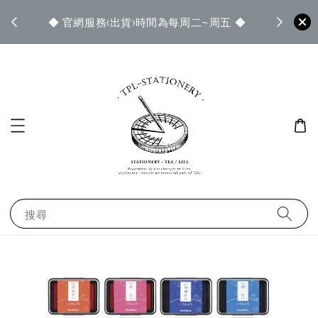
即可參
◆ 官網服務(出貨)時間為每周二~周五 ◆
◆ 當
查看)
搜尋