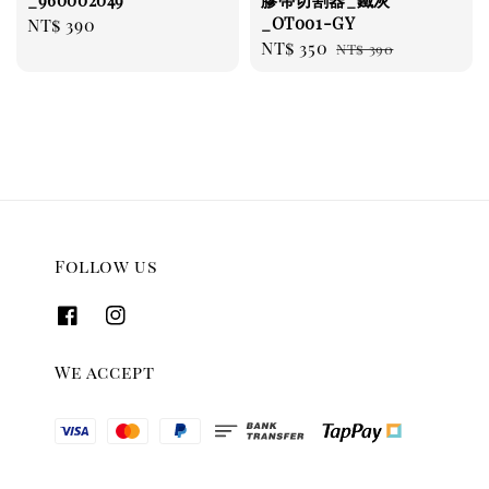
_OT001-GY
Regular
NT$ 390
Sale
NT$ 350
Regular
price
NT$ 390
price
price
Follow us
We accept