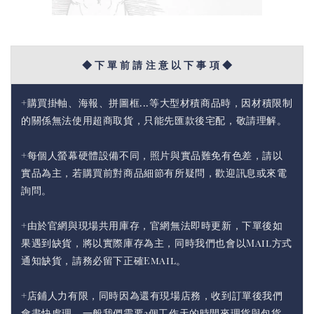
◆ 下 單 前 請 注 意 以 下 事 項 ◆
+購買掛軸、海報、拼圖框...等大型材積商品時，因材積限制
的關係無法使用超商取貨，只能先匯款後宅配，敬請理解。
+每個人螢幕硬體設備不同，照片與實品難免有色差，請以
實品為主，若購買前對商品細節有所疑問，歡迎訊息或來電
詢問。
+由於官網與現場共用庫存，官網無法即時更新，下單後如
果遇到缺貨，將以實際庫存為主，同時我們也會以Mail方式
通知缺貨，請務必留下正確Email。
+店鋪人力有限，同時因為還有現場店務，收到訂單後我們
會盡快處理，一般我們需要3個工作天的時間來理貨與包貨。