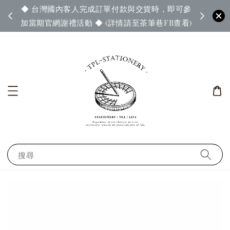
◆ 台灣國內客人完成訂單付款與交貨時，即可參
65◆
◆ 官
加當期官網謝禮活動 ◆ (詳情請至茶筆巷FB查看)
搜尋