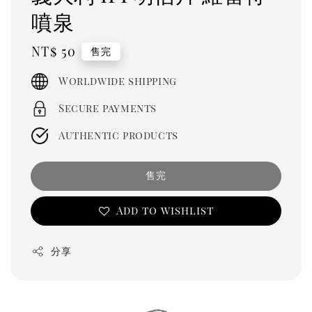
噴泉
Regular
NT$ 50
售完
price
Worldwide shipping
Secure payments
Authentic products
售完
Add to wishlist
分享