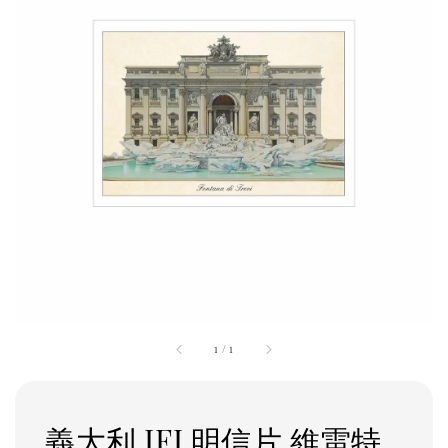
1
/
1
義大利 IFI 明信片 維雷特