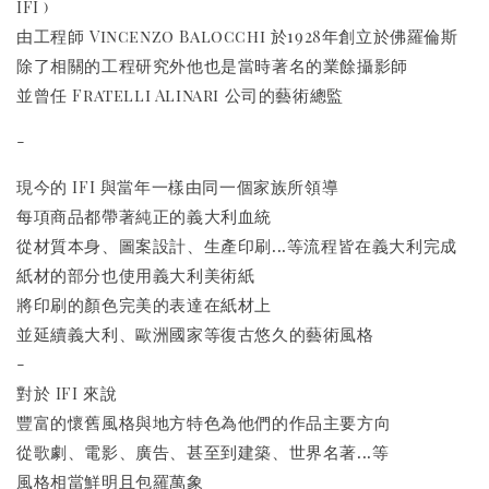
IFI )
由工程師 Vincenzo Balocchi 於1928年創立於佛羅倫斯
除了相關的工程研究外他也是當時著名的業餘攝影師
並曾任 Fratelli Alinari 公司的藝術總監
-
現今的 IFI 與當年一樣由同一個家族所領導
每項商品都帶著純正的義大利血統
從材質本身、圖案設計、生產印刷...等流程皆在義大利完成
紙材的部分也使用義大利美術紙
將印刷的顏色完美的表達在紙材上
並延續義大利、歐洲國家等復古悠久的藝術風格
-
對於 IFI 來說
豐富的懷舊風格與地方特色為他們的作品主要方向
從歌劇、電影、廣告、甚至到建築、世界名著...等
風格相當鮮明且包羅萬象