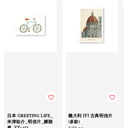
日本 Greeting Life_
義大利 IFI 古典明信片
米津祐介_明信片_腳踏
(多款)
車_YZ-453
Regular
NT$ 50