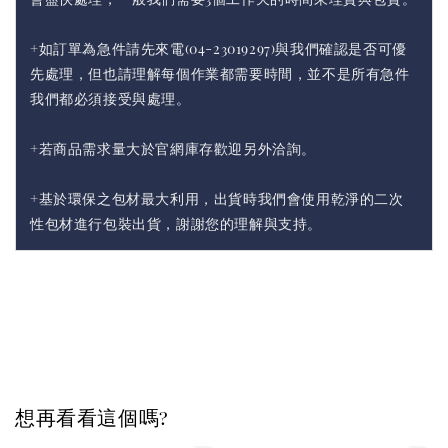
+如訂單為急件請先來電(04-23019297)與我們確認是否可優
先處理，但也請理解每個作業都需要時間，並不是所有急件
我們都必須接受與處理。
+若商品需求量大於官網庫存歡迎另外洽詢。
+基於環保之包材最大利用，出貨時我們會使用乾淨的二次
性包材進行包裝出貨，謝謝您的理解與支持。
想再看看這個嗎?