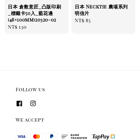
日本 倉敷意匠_凸版印刷
日本 Necktie 農場系列
_標籤卡50入_藍花邊
明信片
(48×100mm)20320-02
Regular
NT$ 85
Regular
NT$ 130
price
price
Follow us
We accept