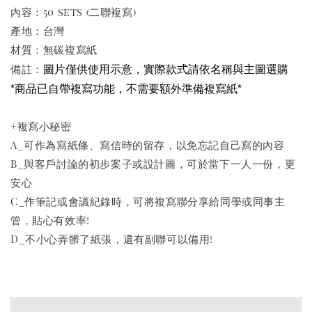
內容：50 sets (二聯複寫)
產地：台灣
材質：無碳複寫紙
圖片僅供使用示意，實際款式請依名稱與主圖選購
備註：
*商品已自帶複寫功能，不需要額外準備複寫紙*
+複寫小秘密
A_可作為寫紙條、寫信時的留存，以免忘記自己寫的內容
B_與客戶討論的初步案子或設計圖，可於當下一人一份，更
安心
C_作筆記或會議紀錄時，可將複寫聯分享給同學或同事主
管，貼心有效率!
D_不小心弄髒了紙張，還有副聯可以備用!