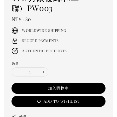
聯)_PW003
Regular
NT$ 180
price
Worldwide shipping
Secure payments
Authentic products
數量
加入購物車
Add to wishlist
分享