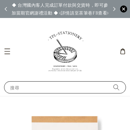
◆ 台灣國內客人完成訂單付款與交貨時，即可參
65◆
◆ 官
加當期官網謝禮活動 ◆ (詳情請至茶筆巷FB查看)
搜尋