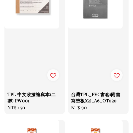
TPL 中文收據複寫本(二
台灣TPL_PVC書套(附書
聯) PW001
寫墊板x2)_A6_OT020
Regular
NT$ 150
Regular
NT$ 90
price
price