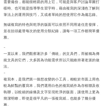
需要備份，都能很輕易的用上它，可能是與客戶討論草圖打
樣時、也可能是指導學生習字時，藉由複寫的深淺色了解到
筆法上的運用與技巧，又或者單純的想使用它作為備忘錄。
無碳複寫的特色與乾淨的版面可以依照不同用途任意發揮，
並在抬頭處替每次的使用分類紀錄，讓每一項工作都簡單優
雅。
-
一直以來，我們觀察著許多「傳統」的文具們，而被稱為傳
統文具的它們，大多因為功能需求所以只能維持著老派的做
法。
-
複寫本，是我們第一個想改變的小工具，相較於市面上用色
較為鮮豔的覆寫本，我們選用白色的複寫紙作為存根聯及收
執聯，以較細的線條及文字呈現乾淨的版面，讓使用上更為
簡潔明瞭，即使是很平凡的一張複寫紙，也能多了幾分優
雅。