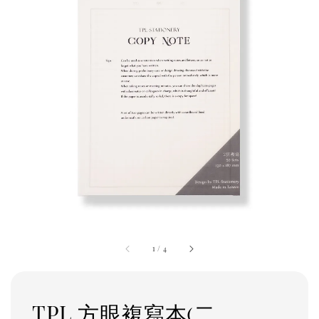
1
/
4
TPL 方眼複寫本(二