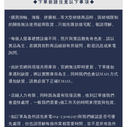
◆ 下 單 前 請 注 意 以 下 事 項 ◆
+購買掛軸、海報、拼圖框...等大型材積商品時，因材積限制
的關係無法使用超商取貨，只能先匯款後宅配，敬請理解。
+每個人螢幕硬體設備不同，照片與實品難免有色差，請以
實品為主，若購買前對商品細節有所疑問，歡迎訊息或來電
詢問。
+由於官網與現場共用庫存，官網無法即時更新，下單後如
果遇到缺貨，將以實際庫存為主，同時我們也會以Mail方式
通知缺貨，請務必留下正確Email。
+店鋪人力有限，同時因為還有現場店務，收到訂單後我們
會盡快處理，一般我們需要3個工作天的時間來理貨與包貨。
+如訂單為急件請先來電(04-23019297)與我們確認是否可優
先處理，但也請理解每個作業都需要時間，並不是所有急件