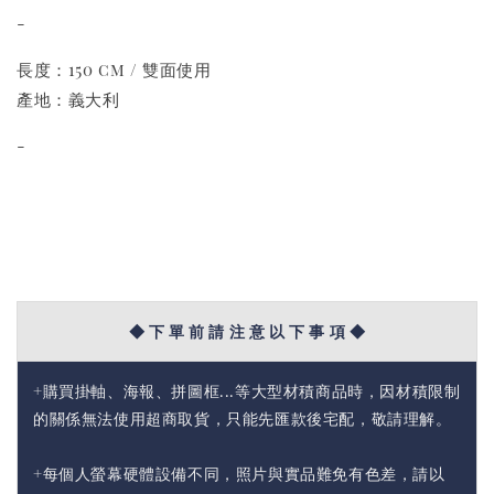
-
長度：150 cm / 雙面使用
產地：義大利
-
◆ 下 單 前 請 注 意 以 下 事 項 ◆
+購買掛軸、海報、拼圖框...等大型材積商品時，因材積限制
的關係無法使用超商取貨，只能先匯款後宅配，敬請理解。
+每個人螢幕硬體設備不同，照片與實品難免有色差，請以