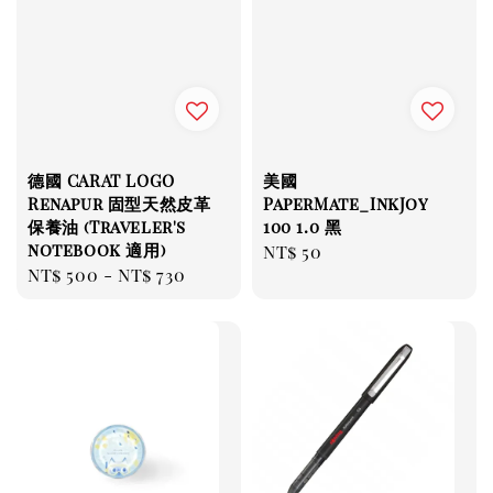
德國 CARAT LOGO
美國
Renapur 固型天然皮革
PaperMate_InkJoy
保養油 (Traveler's
100 1.0 黑
notebook 適用)
Regular
NT$ 50
Regular
NT$ 500
-
NT$ 730
price
price