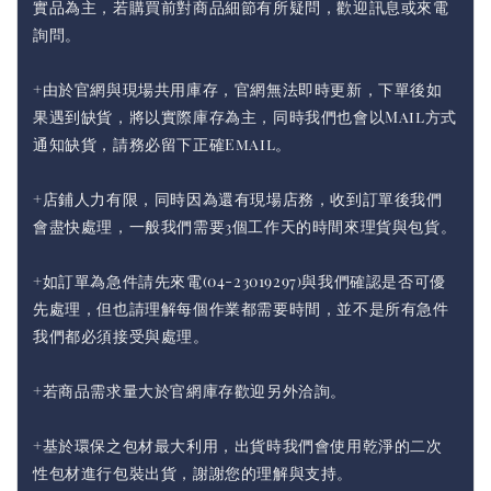
實品為主，若購買前對商品細節有所疑問，歡迎訊息或來電
詢問。
+由於官網與現場共用庫存，官網無法即時更新，下單後如
果遇到缺貨，將以實際庫存為主，同時我們也會以Mail方式
通知缺貨，請務必留下正確Email。
+店鋪人力有限，同時因為還有現場店務，收到訂單後我們
會盡快處理，一般我們需要3個工作天的時間來理貨與包貨。
+如訂單為急件請先來電(04-23019297)與我們確認是否可優
先處理，但也請理解每個作業都需要時間，並不是所有急件
我們都必須接受與處理。
+若商品需求量大於官網庫存歡迎另外洽詢。
+基於環保之包材最大利用，出貨時我們會使用乾淨的二次
性包材進行包裝出貨，謝謝您的理解與支持。