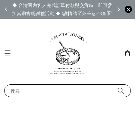
◆ 台灣國內客人完成訂單付款與交貨時，即可參
65◆
◆ 官
加當期官網謝禮活動 ◆ (詳情請至茶筆巷FB查看)
搜尋