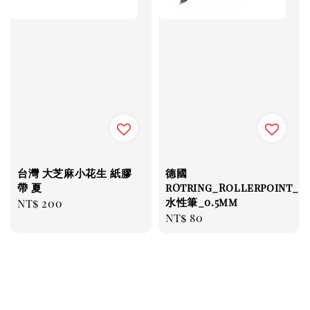
台灣 大芝麻小花生 紙膠
德國
帶 夏
rOtring_Rollerpoint_
水性筆_0.5mm
Regular
NT$ 200
Regular
NT$ 80
price
price