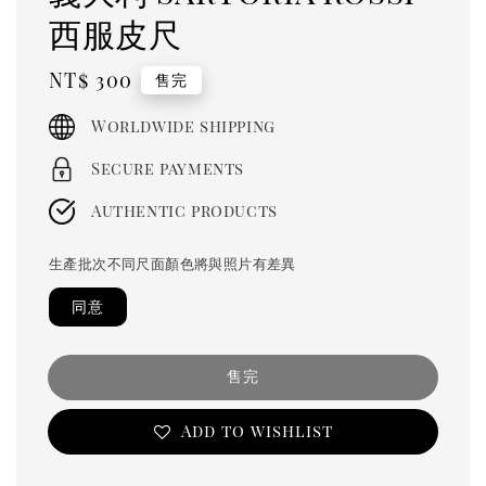
西服皮尺
Regular
NT$ 300
售完
price
Worldwide shipping
Secure payments
Authentic products
生產批次不同尺面顏色將與照片有差異
同意
售完
Add to wishlist