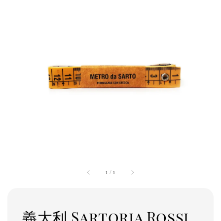
1
/
1
義大利 Sartoria Rossi