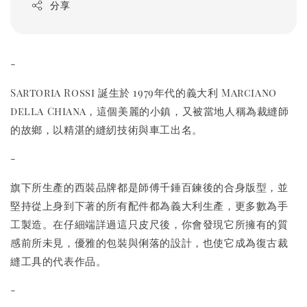
分享
-
Sartoria Rossi 誕生於 1979年代的義大利 Marciano
della Chiana，這個美麗的小鎮，又被當地人稱為裁縫師
的故鄉，以精湛的縫紉技術與車工出名。
-
旗下所生產的西裝品牌都是師傅千錘百鍊後的合身版型，並
堅持從上身到下著的所有配件都為義大利生產，更多數為手
工製造。在仔細端詳過這只皮尺後，你會發現它所擁有的質
感前所未見，優雅的包裝與俐落的設計，也使它成為復古裁
縫工具的代表作品。
-