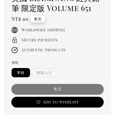
筆 限定版 Volume 651
Regular
NT$ 90
售完
price
Worldwide shipping
Secure payments
Authentic products
規格
單枝
精裝12入
售完
Add to wishlist