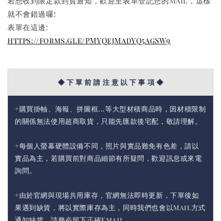
若想收到限定款到貨通知，歡迎至表單登記您的Mail，這樣
就不會錯過囉!
表單在這邊:
https://forms.gle/PMYQejMadYQ5agSW9
◆ 下 單 前 請 注 意 以 下 事 項 ◆
+購買掛軸、海報、拼圖框...等大型材積商品時，因材積限制
的關係無法使用超商取貨，只能先匯款後宅配，敬請理解。
+每個人螢幕硬體設備不同，照片與實品難免有色差，請以
實品為主，若購買前對商品細節有所疑問，歡迎訊息或來電
詢問。
+由於官網與現場共用庫存，官網無法即時更新，下單後如
果遇到缺貨，將以實際庫存為主，同時我們也會以Mail方式
通知缺貨，請務必留下正確Email。