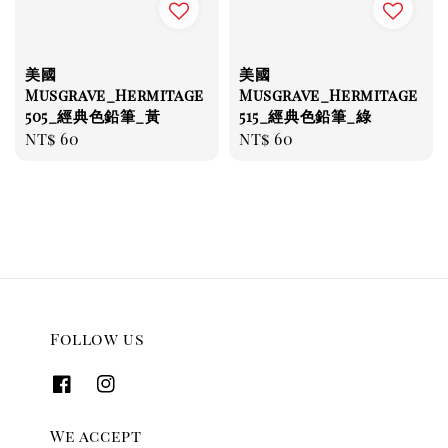
美國
美國
Musgrave_Hermitage
Musgrave_Hermitage
505_經典色鉛筆_黃
515_經典色鉛筆_綠
Regular
NT$ 60
Regular
NT$ 60
price
price
Follow us
We accept