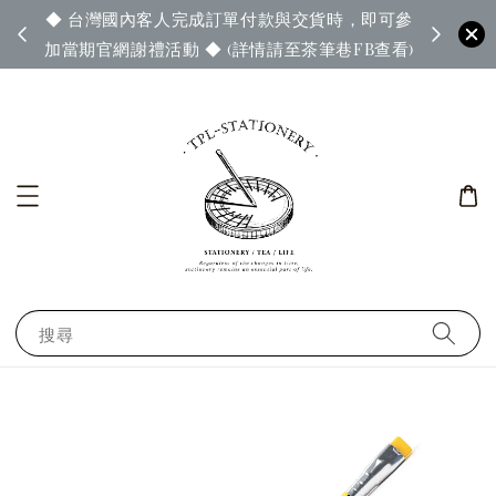
◆ 台灣國內客人完成訂單付款與交貨時，即可參
65◆
◆ 官
加當期官網謝禮活動 ◆ (詳情請至茶筆巷FB查看)
搜尋