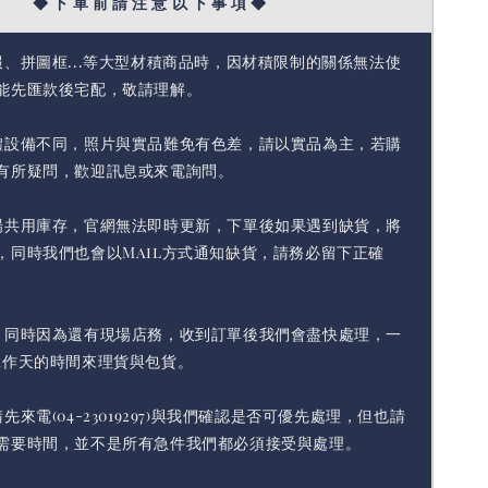
◆ 下 單 前 請 注 意 以 下 事 項 ◆
報、拼圖框...等大型材積商品時，因材積限制的關係無法使
能先匯款後宅配，敬請理解。
體設備不同，照片與實品難免有色差，請以實品為主，若購
有所疑問，歡迎訊息或來電詢問。
場共用庫存，官網無法即時更新，下單後如果遇到缺貨，將
，同時我們也會以Mail方式通知缺貨，請務必留下正確
，同時因為還有現場店務，收到訂單後我們會盡快處理，一
工作天的時間來理貨與包貨。
先來電(04-23019297)與我們確認是否可優先處理，但也請
需要時間，並不是所有急件我們都必須接受與處理。