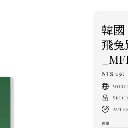
韓國 
飛兔
_MF
Regula
NT$ 250
price
World
Secur
Authe
數量