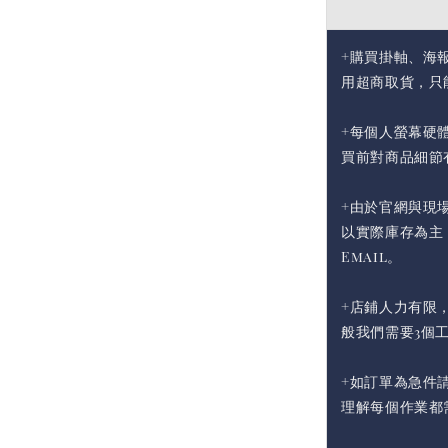
+購買掛軸、海
用超商取貨，只
+每個人螢幕硬
買前對商品細節
+由於官網與現
以實際庫存為主
Email。
+店鋪人力有限
般我們需要3個
+如訂單為急件請
理解每個作業都