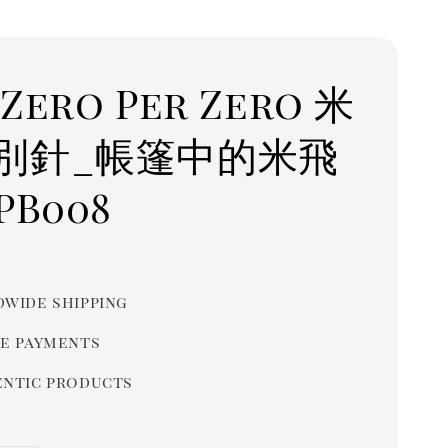
Zero Per Zero 米
別針_帳篷中的米飛
PB008
r
wide shipping
e payments
ntic products