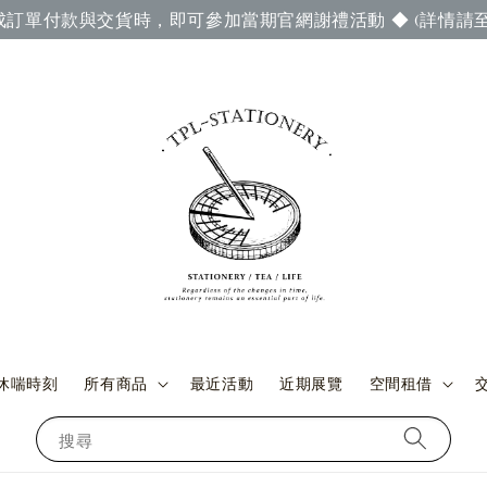
成訂單付款與交貨時，即可參加當期官網謝禮活動 ◆ (詳情請至
休喘時刻
所有商品
最近活動
近期展覽
空間租借
搜尋