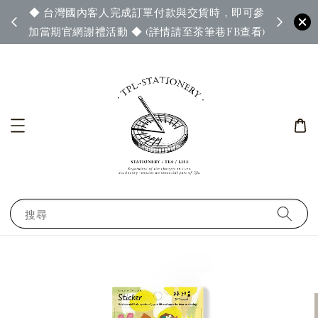
◆ 台灣國內客人完成訂單付款與交貨時，即可參
65◆
◆ 官
加當期官網謝禮活動 ◆ (詳情請至茶筆巷FB查看)
搜尋