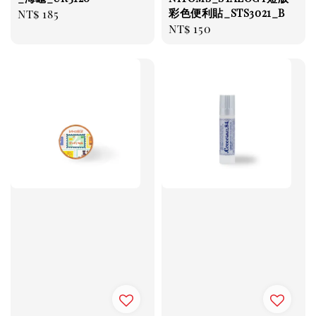
彩色便利貼_STS3021_B
Regular
NT$ 185
Regular
NT$ 150
price
price