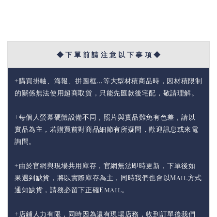
◆ 下 單 前 請 注 意 以 下 事 項 ◆
+購買掛軸、海報、拼圖框...等大型材積商品時，因材積限制
的關係無法使用超商取貨，只能先匯款後宅配，敬請理解。
+每個人螢幕硬體設備不同，照片與實品難免有色差，請以
實品為主，若購買前對商品細節有所疑問，歡迎訊息或來電
詢問。
+由於官網與現場共用庫存，官網無法即時更新，下單後如
果遇到缺貨，將以實際庫存為主，同時我們也會以Mail方式
通知缺貨，請務必留下正確Email。
+店鋪人力有限，同時因為還有現場店務，收到訂單後我們