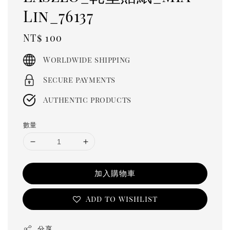
Lin_76137
Regular
NT$ 100
price
Worldwide shipping
Secure payments
Authentic products
數量
加入購物車
Add to wishlist
分享