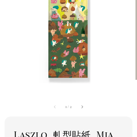
1
/
2
Laszlo_軋型貼紙_Mia