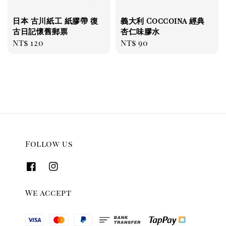
日本 古川紙工 紙膠帶 復
義大利 Coccoina 經典
古日記懷舊郵票
杏仁味膠水
Regular
NT$ 120
Regular
NT$ 90
price
price
Follow us
We accept