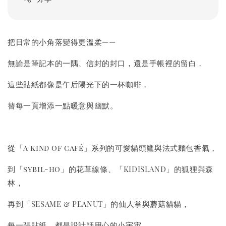
把日常的小角落變得更溫柔——
無論是筆記本的一隅、信封的封口，還是手帳裡的留白，
這些貼紙都像是午后陽光下的一杯咖啡，
替每一頁增添一點暖意與幽默。
從「a kind of café」系列的可愛貓頭鷹與法式麵包香氣，
到「sybil-ho」的花草線條、「KIDISLAND」的狐狸與森
林，
再到「SESAME & PEANUT」的仙人掌與蘑菇貓貓，
每一張貼紙，都是設計師用心的小宇宙。