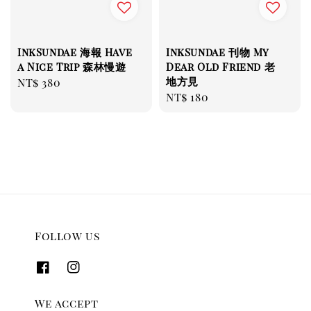
InkSundae 海報 Have
InkSundae 刊物 My
a Nice Trip 森林慢遊
Dear Old Friend 老
地方見
Regular
NT$ 380
Regular
NT$ 180
price
price
Follow us
We accept