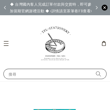
◆ 台灣國內客人完成訂單付款與交貨時，即可參
65◆
◆ 官
加當期官網謝禮活動 ◆ (詳情請至茶筆巷FB查看)
搜尋