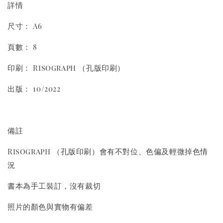
詳情
尺寸： A6
頁數： 8
印刷： Risograph （孔版印刷）
出版： 10/2022
備註
Risograph （孔版印刷）會有不對位、色偏及輕微掉色情
況
書本為手工裝訂，沒有裁切
照片的顏色與實物有偏差