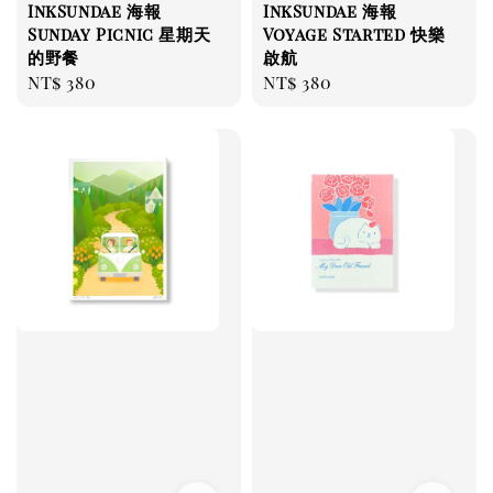
InkSundae 海報
InkSundae 海報
Sunday Picnic 星期天
Voyage Started 快樂
的野餐
啟航
Regular
NT$ 380
Regular
NT$ 380
price
price