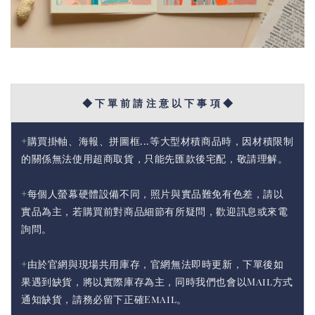
◆ 下 單 前 請 注 意 以 下 事 項 ◆
+購買掛軸、海報、拼圖框...等大型材積商品時，因材積限制
的關係無法使用超商取貨，只能先匯款後宅配，敬請理解。
+每個人螢幕硬體設備不同，照片與實品難免有色差，請以
實品為主，若購買前對商品細節有所疑問，歡迎訊息或來電
詢問。
+由於官網與現場共用庫存，官網無法即時更新，下單後如
果遇到缺貨，將以實際庫存為主，同時我們也會以Mail方式
通知缺貨，請務必留下正確Email。