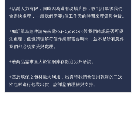
+店鋪人力有限，同時因為還有現場店務，收到訂單後我們
會盡快處理，一般我們需要3個工作天的時間來理貨與包貨。
+如訂單為急件請先來電(04-23019297)與我們確認是否可優
先處理，但也請理解每個作業都需要時間，並不是所有急件
我們都必須接受與處理。
+若商品需求量大於官網庫存歡迎另外洽詢。
+基於環保之包材最大利用，出貨時我們會使用乾淨的二次
性包材進行包裝出貨，謝謝您的理解與支持。