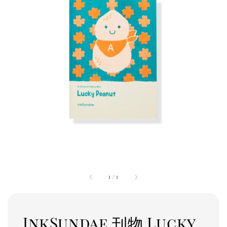
1
/
1
InkSundae 刊物 Lucky