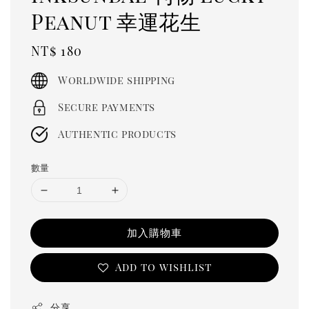
Peanut 幸運花生
Regular
NT$ 180
price
Worldwide shipping
Secure payments
Authentic products
數量
加入購物車
Add to wishlist
分享