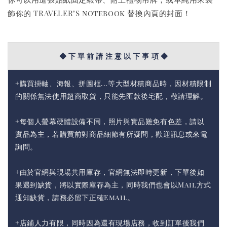
飾你的 TRAVELER’S notebook 替換內頁的封面！
◆ 下 單 前 請 注 意 以 下 事 項 ◆
+購買掛軸、海報、拼圖框...等大型材積商品時，因材積限制
的關係無法使用超商取貨，只能先匯款後宅配，敬請理解。
+每個人螢幕硬體設備不同，照片與實品難免有色差，請以
實品為主，若購買前對商品細節有所疑問，歡迎訊息或來電
詢問。
+由於官網與現場共用庫存，官網無法即時更新，下單後如
果遇到缺貨，將以實際庫存為主，同時我們也會以Mail方式
通知缺貨，請務必留下正確Email。
+店鋪人力有限，同時因為還有現場店務，收到訂單後我們