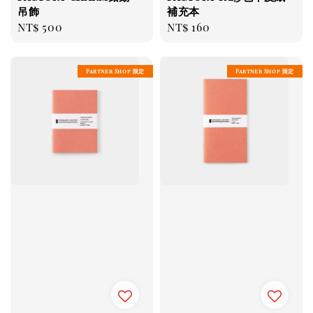
吊飾
補充本
Regular
NT$ 500
Regular
NT$ 160
price
price
Partner Shop 限定
Partner Shop 限定