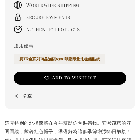
price
Worldwide shipping
Secure payments
Authentic products
適用優惠
買TN全系列商品滿額$300即贈限量北極熊貼紙
Add to wishlist
分享
這隻特別的北極熊將在今年幫助你包裝禮物。它被茂密的花
圈圍繞，戴著紅色帽子，準備好為這個季節增添節日氣氛！
你可以用這張貼紙固定緞帶、附上禮物吊牌，或單純用來裝