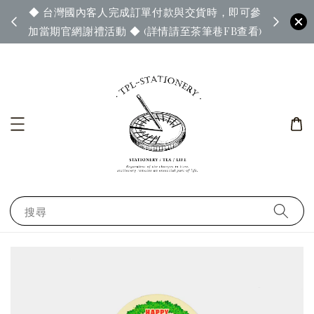
◆ 台灣國內客人完成訂單付款與交貨時，即可參
65◆
◆ 官
加當期官網謝禮活動 ◆ (詳情請至茶筆巷FB查看)
搜尋