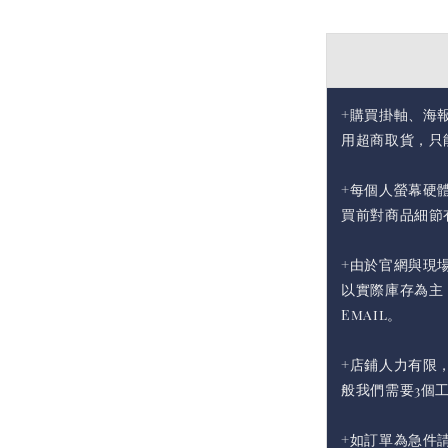
+購買掛軸、海
用超商取貨，只
+每個人螢幕硬
買前對商品細節
+由於官網與現
以實際庫存為主
Email。
+店鋪人力有限
般我們需要3個
+如訂單為急件請