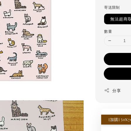
寄送限制
無法超商
數量
分享
[加購] 50