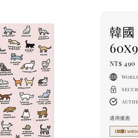
韓國
60x
Regula
NT$ 490
price
World
Secur
Authe
適用優惠
[加購] 50