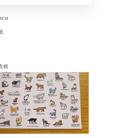
0mm
紙
含框