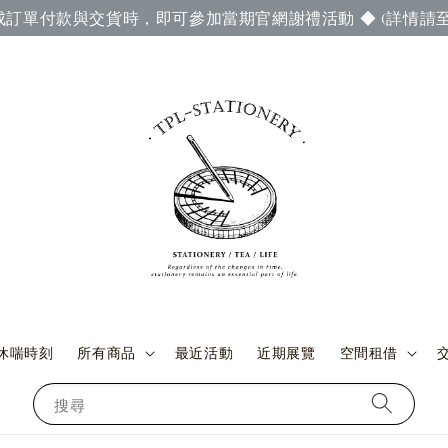
成訂單付款與交貨時，即可參加當期官網謝禮活動 ◆ (詳情請至
休喘時刻
所有商品
最近活動
近期展覽
空間租借
搜尋