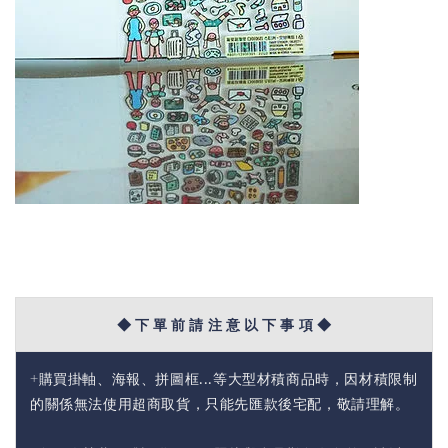
◆ 下 單 前 請 注 意 以 下 事 項 ◆
+購買掛軸、海報、拼圖框...等大型材積商品時，因材積限制
的關係無法使用超商取貨，只能先匯款後宅配，敬請理解。