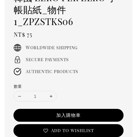
帳貼紙_物件
1_ZPZSTKS06
Regular
NT$ 75
price
Worldwide shipping
Secure payments
Authentic products
數量
加入購物車
Add to wishlist