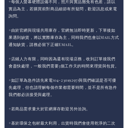
+每個人螢幕硬體設備不同，照片與實品難免有色差，請以
實品為主，若購買前對商品細節有所疑問，歡迎訊息或來電
詢問。
+由於官網與現場共用庫存，官網無法即時更新，下單後如
果遇到缺貨，將以實際庫存為主，同時我們也會以Mail方式
通知缺貨，請務必留下正確Email。
+店鋪人力有限，同時因為還有現場店務，收到訂單後我們
會盡快處理，一般我們需要3個工作天的時間來理貨與包貨。
+如訂單為急件請先來電(04-23019297)與我們確認是否可優
先處理，但也請理解每個作業都需要時間，並不是所有急件
我們都必須接受與處理。
+若商品需求量大於官網庫存歡迎另外洽詢。
+基於環保之包材最大利用，出貨時我們會使用乾淨的二次