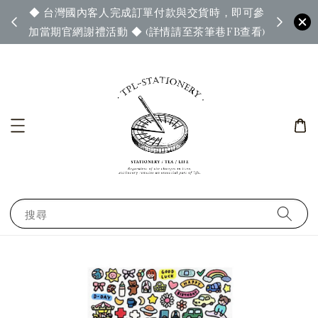
◆ 台灣國內客人完成訂單付款與交貨時，即可參
65◆
◆ 官
加當期官網謝禮活動 ◆ (詳情請至茶筆巷FB查看)
搜尋