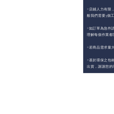
+店鋪人力有限
般我們需要3個
+如訂單為急件請
理解每個作業都
+若商品需求量
+基於環保之包
出貨，謝謝您的