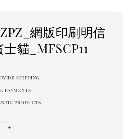
 ZPZ_網版印刷明信
士貓_MFSCP11
r
wide shipping
e payments
ntic products