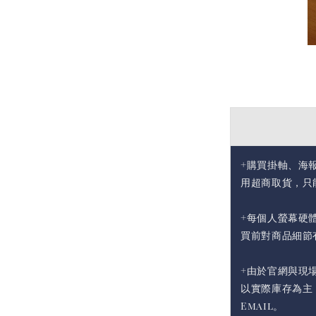
+購買掛軸、海
用超商取貨，只
+每個人螢幕硬
買前對商品細節
+由於官網與現
以實際庫存為主
Email。