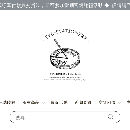
成訂單付款與交貨時，即可參加當期官網謝禮活動 ◆ (詳情請至
休喘時刻
所有商品
最近活動
近期展覽
空間租借
搜尋