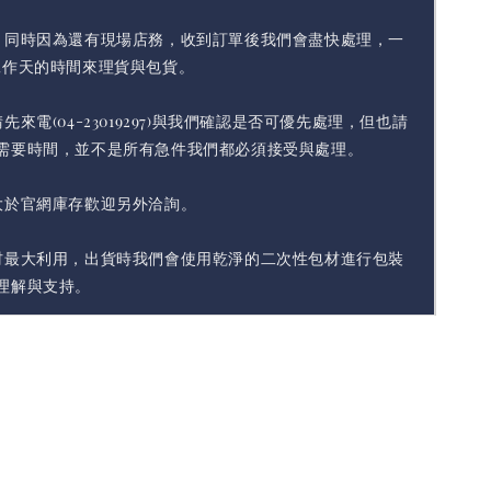
，同時因為還有現場店務，收到訂單後我們會盡快處理，一
工作天的時間來理貨與包貨。
先來電(04-23019297)與我們確認是否可優先處理，但也請
需要時間，並不是所有急件我們都必須接受與處理。
大於官網庫存歡迎另外洽詢。
材最大利用，出貨時我們會使用乾淨的二次性包材進行包裝
理解與支持。