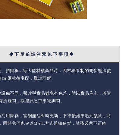
◆ 下 單 前 請 注 意 以 下 事 項 ◆
報、拼圖框...等大型材積商品時，因材積限制的關係無法使
能先匯款後宅配，敬請理解。
體設備不同，照片與實品難免有色差，請以實品為主，若購
有所疑問，歡迎訊息或來電詢問。
場共用庫存，官網無法即時更新，下單後如果遇到缺貨，將
，同時我們也會以Mail方式通知缺貨，請務必留下正確