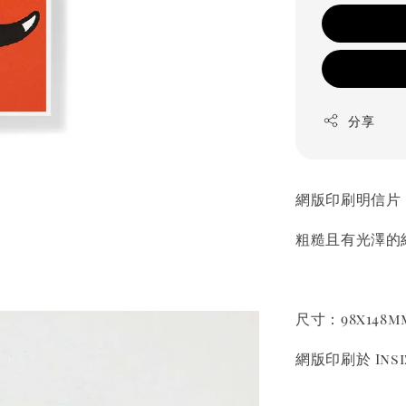
分享
網版印刷明信片
粗糙且有光澤的
尺寸：98x148m
網版印刷於 Insi