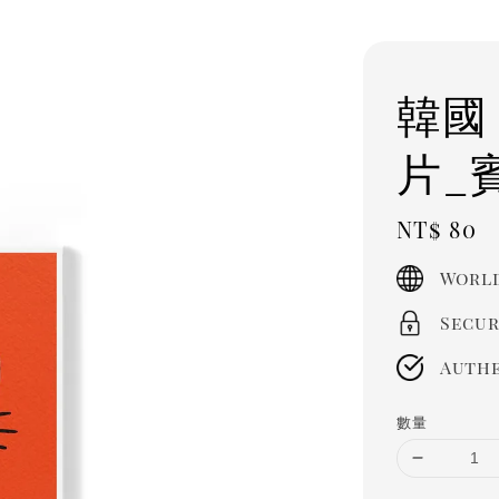
韓國
片_賓
Regula
NT$ 80
price
World
Secur
Authe
數量