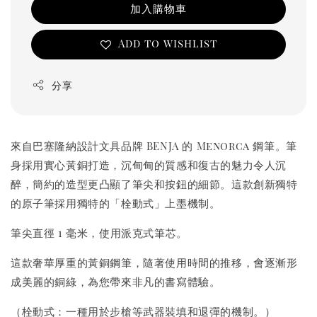
加入購物車
Add to wishlist
分享
來自巴塞隆納設計文具品牌 BENJA 的 Menorca 鋼筆。筆
身採用實心黃銅打造，沉甸甸的質感和復古的魅力令人沉
醉，簡約的造型更凸顯了筆尖和按鈕的細節。這款創新獨特
的原子筆採用獨特的「栓動式」上墨機制。
筆尖直徑 1 毫米，使用派克式筆芯。
這款奢華厚重的黃銅鋼筆，隨著使用時間的推移，會逐漸形
成美麗的銅綠，為您帶來非凡的書寫體驗。
（栓動式：一種用於步槍等武器裝填和退彈的機制。）