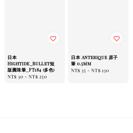
日本
日本 Anterique 原子
Hightide_Bullet短
筆 0.5mm
版圓珠筆_FT184 (多色)
Regular
NT$ 35
-
NT$ 130
Regular
NT$ 30
-
NT$ 250
price
price