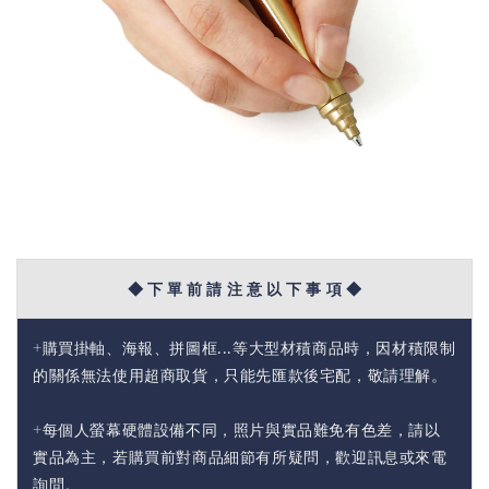
◆ 下 單 前 請 注 意 以 下 事 項 ◆
+購買掛軸、海報、拼圖框...等大型材積商品時，因材積限制
的關係無法使用超商取貨，只能先匯款後宅配，敬請理解。
+每個人螢幕硬體設備不同，照片與實品難免有色差，請以
實品為主，若購買前對商品細節有所疑問，歡迎訊息或來電
詢問。