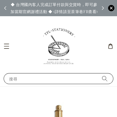
◆ 台灣國內客人完成訂單付款與交貨時，即可參
65◆
◆ 官
加當期官網謝禮活動 ◆ (詳情請至茶筆巷FB查看)
搜尋