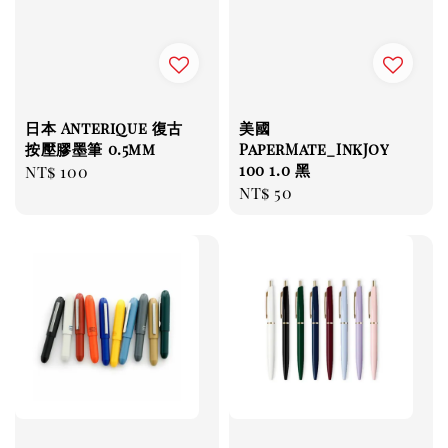
日本 Anterique 復古
美國
按壓膠墨筆 0.5mm
PaperMate_InkJoy
100 1.0 黑
Regular
NT$ 100
Regular
NT$ 50
price
price