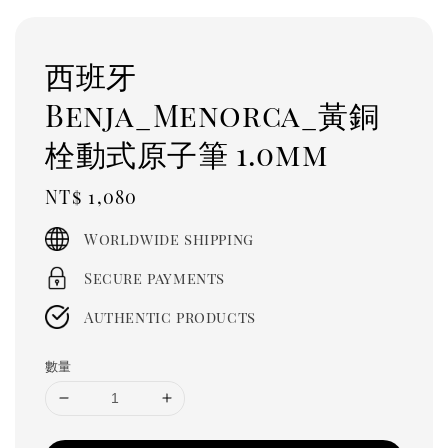
西班牙
Benja_Menorca_黃銅
栓動式原子筆 1.0mm
Regular
NT$ 1,080
price
Worldwide shipping
Secure payments
Authentic products
數量