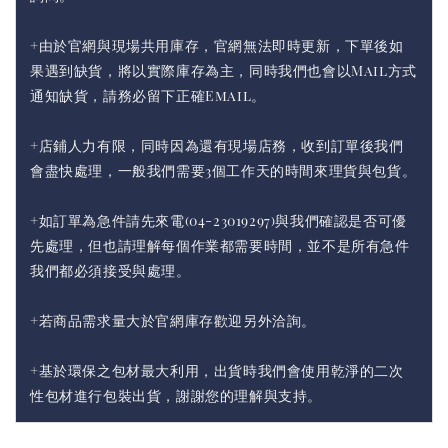
+由於官網與現場共用庫存，官網無法即時更新，下單後如
果遇到缺貨，將以實際庫存為主，同時我們也會以Mail方式
通知缺貨，請務必留下正確Email。
+店鋪人力有限，同時因為還有現場店務，收到訂單後我們
會盡快處理，一般我們需要3個工作天的時間來理貨與包貨。
+如訂單為急件請先來電(04-23019297)與我們確認是否可優
先處理，但也請理解每個作業都需要時間，並不是所有急件
我們都必須接受與處理。
+若商品需求量大於官網庫存歡迎另外洽詢。
+基於環保之包材最大利用，出貨時我們會使用乾淨的二次
性包材進行包裝出貨，謝謝您的理解與支持。