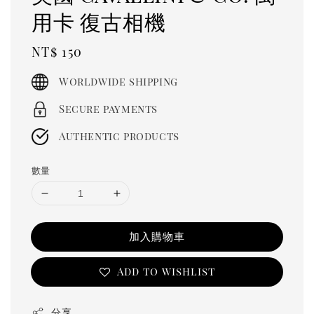
用卡 復古相機
Regular
NT$ 150
price
Worldwide shipping
Secure payments
Authentic products
數量
加入購物車
Add to wishlist
分享