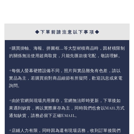
◆ 下 單 前 請 注 意 以 下 事 項 ◆
+購買掛軸、海報、拼圖框...等大型材積商品時，因材積限制
的關係無法使用超商取貨，只能先匯款後宅配，敬請理解。
+每個人螢幕硬體設備不同，照片與實品難免有色差，請以
實品為主，若購買前對商品細節有所疑問，歡迎訊息或來電
詢問。
+由於官網與現場共用庫存，官網無法即時更新，下單後如
果遇到缺貨，將以實際庫存為主，同時我們也會以Mail方式
通知缺貨，請務必留下正確Email。
+店鋪人力有限，同時因為還有現場店務，收到訂單後我們