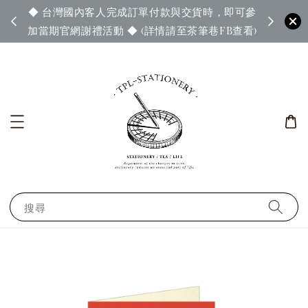
◆ 台灣國內客人完成訂單付款與交貨時，即可參
65◆
◆ 官
加當期官網謝禮活動 ◆ (詳情請至茶筆巷FB查看)
搜尋