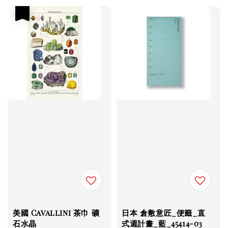
優惠
美國 Cavallini 茶巾 礦
日本 倉敷意匠_便籤_直
石水晶
式週計畫_藍_45414-03