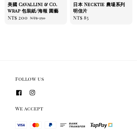
美國 Cavallini & Co.
日本 Necktie 農場系列
wrap 包裝紙/海報 園藝
明信片
Sale
NT$ 200
Regular
Regular
NT$ 85
NT$ 250
price
price
price
Follow us
We accept