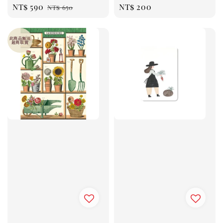
Sale
NT$ 590
Regular
Regular
NT$ 200
NT$ 650
price
price
price
此商品無法
超商取貨