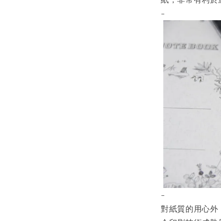
-
-
對紙質的用心外，