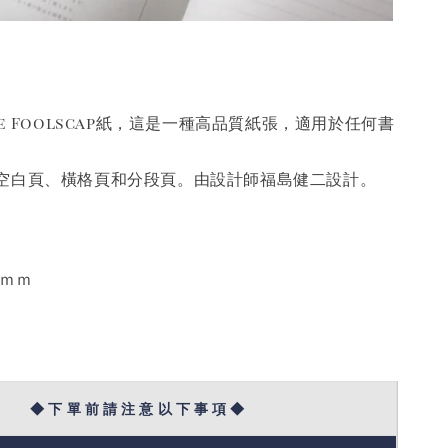
me Foolscap紙，這是一種高品質紙張，適用於任何書
空白頁、橫格頁和分段頁。由設計師福島健二設計。
2ｍｍ
◆ 下 單 前 請 注 意 以 下 事 項 ◆