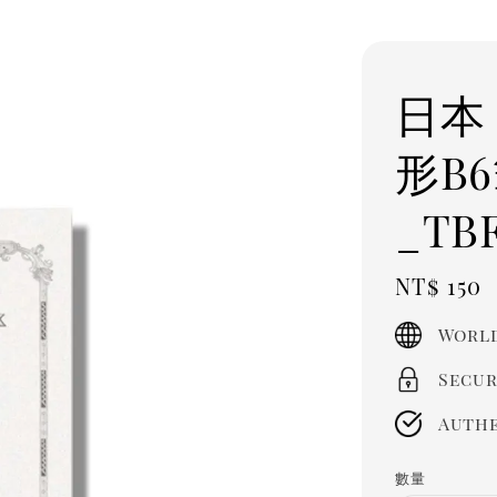
日本 
形B
_TB
Regula
NT$ 150
price
World
Secur
Authe
數量