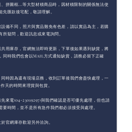
報、拼圖框...等大型材積商品時，因材積限制的關係無法使
能先匯款後宅配，敬請理解。
體設備不同，照片與實品難免有色差，請以實品為主，若購
有所疑問，歡迎訊息或來電詢問。
場共用庫存，官網無法即時更新，下單後如果遇到缺貨，將
，同時我們也會以Mail方式通知缺貨，請務必留下正確
，同時因為還有現場店務，收到訂單後我們會盡快處理，一
工作天的時間來理貨與包貨。
先來電(04-23019297)與我們確認是否可優先處理，但也請
需要時間，並不是所有急件我們都必須接受與處理。
大於官網庫存歡迎另外洽詢。