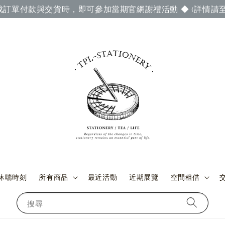
成訂單付款與交貨時，即可參加當期官網謝禮活動 ◆ (詳情請至
休喘時刻
所有商品
最近活動
近期展覽
空間租借
搜尋