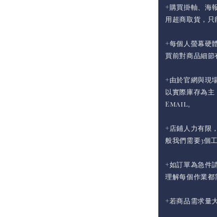
+購買掛軸、海
用超商取貨，只
+每個人螢幕硬
買前對商品細節
+由於官網與現
以實際庫存為主
Email。
+店鋪人力有限
般我們需要3個
+如訂單為急件請
理解每個作業都
+若商品需求量