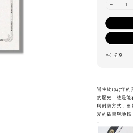
分享
-
誕生於1947年的
的歷史，總是能
與封裝方式，更
愛的插圖與地標
-