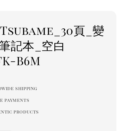
Tsubame_30頁_變
6筆記本_空白
FK-B6M
r
wide shipping
e payments
ntic products