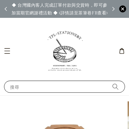
◆ 台灣國內客人完成訂單付款與交貨時，即可參
65◆
◆ 官
加當期官網謝禮活動 ◆ (詳情請至茶筆巷FB查看)
搜尋