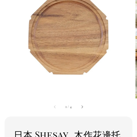
1
/
4
日本 Shesay_木作花邊托