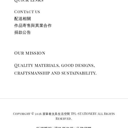
Contact us
配送相關
作品寄售與異業合作
捐款公告
Our mission
Quality materials, good designs,
craftsmanship and sustainability.
Copyright © 2026 茶筆巷文具生活空間 TPL-STATIONERY All Rights
Reserved.