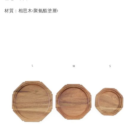
材質：相思木(聚氨酯塗層)