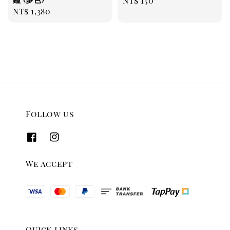
Regular
NT$ 150
Regular
NT$ 1,380
price
price
Follow us
We accept
Quick links