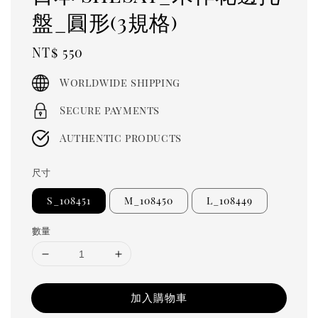
盤_圓形(3規格)
Regular
NT$ 550
price
Worldwide shipping
Secure payments
Authentic products
尺寸
S_108451
M_108450
L_108449
數量
加入購物車