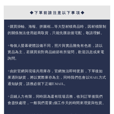
◆ 下 單 前 請 注 意 以 下 事 項 ◆
+購買掛軸、海報、拼圖框...等大型材積商品時，因材積限制
的關係無法使用超商取貨，只能先匯款後宅配，敬請理解。
+每個人螢幕硬體設備不同，照片與實品難免有色差，請以
實品為主，若購買前對商品細節有所疑問，歡迎訊息或來電
詢問。
+由於官網與現場共用庫存，官網無法即時更新，下單後如
果遇到缺貨，將以實際庫存為主，同時我們也會以Mail方式
通知缺貨，請務必留下正確Email。
+店鋪人力有限，同時因為還有現場店務，收到訂單後我們
會盡快處理，一般我們需要3個工作天的時間來理貨與包貨。