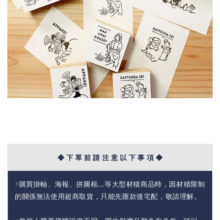
◆ 下 單 前 請 注 意 以 下 事 項 ◆
+購買掛軸、海報、拼圖框...等大型材積商品時，因材積限制
的關係無法使用超商取貨，只能先匯款後宅配，敬請理解。