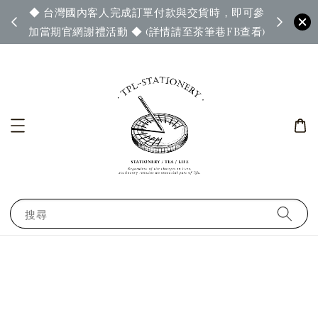
◆ 台灣國內客人完成訂單付款與交貨時，即可參
65◆
◆ 官
加當期官網謝禮活動 ◆ (詳情請至茶筆巷FB查看)
搜尋