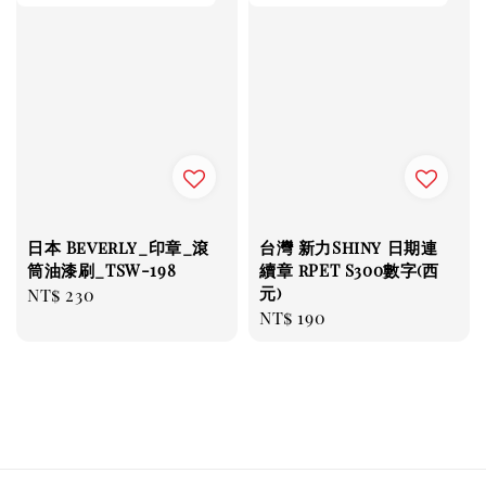
日本 Beverly_印章_滾
台灣 新力Shiny 日期連
筒油漆刷_TSW-198
續章 rPET S300數字(西
元)
Regular
NT$ 230
Regular
NT$ 190
price
price