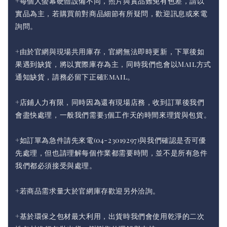
+每個人螢幕硬體設備不同，照片與實品難免有色差，請以
實品為主，若購買前對商品細節有所疑問，歡迎訊息或來電
詢問。
+由於官網與現場共用庫存，官網無法即時更新，下單後如
果遇到缺貨，將以實際庫存為主，同時我們也會以Mail方式
通知缺貨，請務必留下正確Email。
+店鋪人力有限，同時因為還有現場店務，收到訂單後我們
會盡快處理，一般我們需要3個工作天的時間來理貨與包貨。
+如訂單為急件請先來電(04-23019297)與我們確認是否可優
先處理，但也請理解每個作業都需要時間，並不是所有急件
我們都必須接受與處理。
+若商品需求量大於官網庫存歡迎另外洽詢。
+基於環保之包材最大利用，出貨時我們會使用乾淨的二次