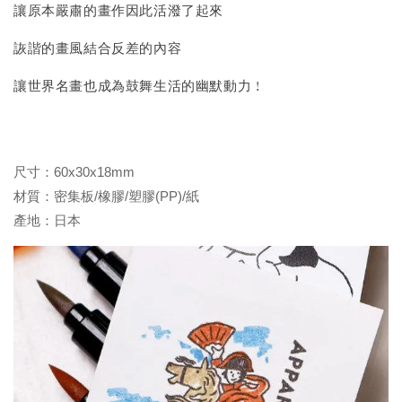
讓原本嚴肅的畫作因此活潑了起來
詼諧的畫風結合反差的內容
讓世界名畫也成為鼓舞生活的幽默動力 !
尺寸：60x30x18mm
材質：密集板/橡膠/塑膠(PP)/紙
產地：日本