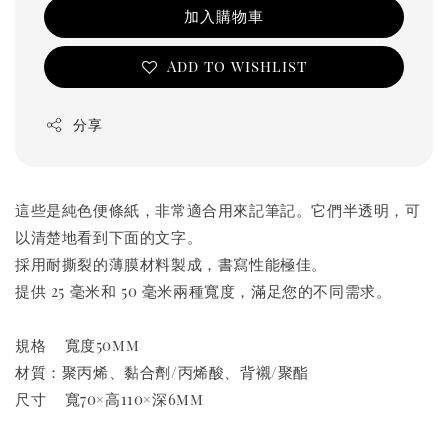
加入購物車
Add to wishlist
分享
這些是純色便條紙，非常適合用來記筆記。它們半透明，可
以清楚地看到下面的文字。
採用耐撕裂的薄膜材料製成，書寫性能極佳。
提供 25 毫米和 50 毫米兩種寬度，滿足您的不同需求。
規格
寬度50mm
材質：聚丙烯、黏合劑/丙烯酸、背襯/聚酯
尺寸
寬70×高110×深6mm