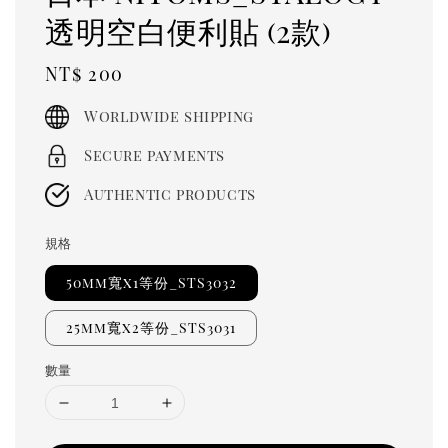
透明空白便利貼 (2款)
Regular
NT$ 200
price
Worldwide shipping
Secure payments
Authentic products
規格
50mm寬x1等份_STS3032
25mm寬x2等份_STS3031
數量