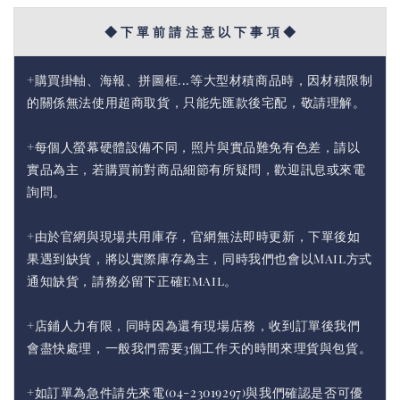
◆ 下 單 前 請 注 意 以 下 事 項 ◆
+購買掛軸、海報、拼圖框...等大型材積商品時，因材積限制
的關係無法使用超商取貨，只能先匯款後宅配，敬請理解。
+每個人螢幕硬體設備不同，照片與實品難免有色差，請以
實品為主，若購買前對商品細節有所疑問，歡迎訊息或來電
詢問。
+由於官網與現場共用庫存，官網無法即時更新，下單後如
果遇到缺貨，將以實際庫存為主，同時我們也會以Mail方式
通知缺貨，請務必留下正確Email。
+店鋪人力有限，同時因為還有現場店務，收到訂單後我們
會盡快處理，一般我們需要3個工作天的時間來理貨與包貨。
+如訂單為急件請先來電(04-23019297)與我們確認是否可優