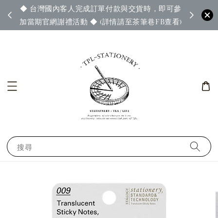
◆ 台灣國內客人完成訂單付款與交貨時，即可參
65◆
◆ 官
加當期官網謝禮活動 ◆ (詳情請至茶筆巷FB查看)
搜尋