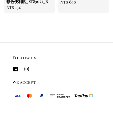
彩色便利貼_STS3021_B
Regular
NT$ 690
Regular
NT$ 150
price
price
Follow us
We accept