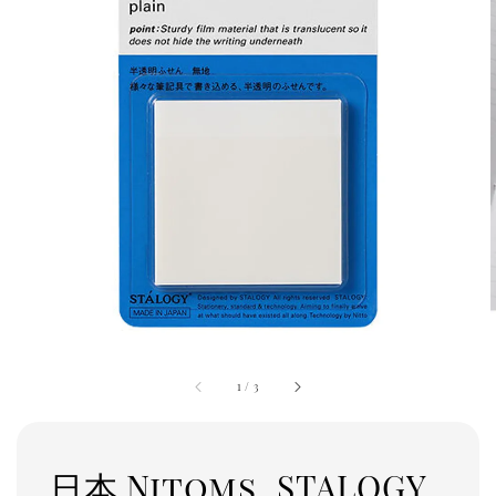
1
/
3
日本 Nitoms_STALOGY