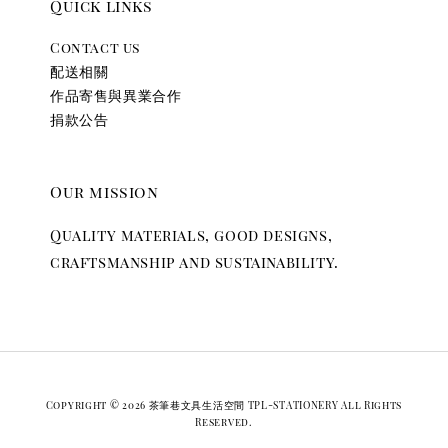
Quick links
Contact us
配送相關
作品寄售與異業合作
捐款公告
Our mission
Quality materials, good designs,
craftsmanship and sustainability.
Copyright © 2026 茶筆巷文具生活空間 TPL-STATIONERY All Rights
Reserved.