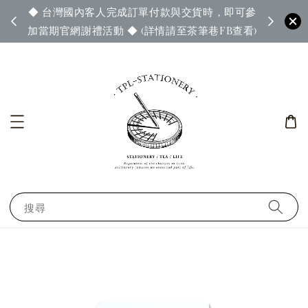
◆ 台灣國內客人完成訂單付款與交貨時，即可參
65◆
◆ 官
加當期官網謝禮活動 ◆ (詳情請至茶筆巷FB查看)
搜尋