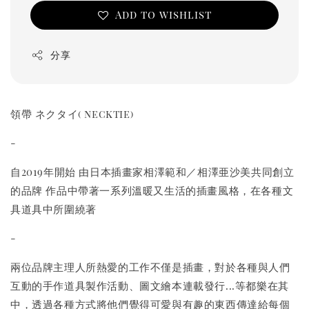
Add to wishlist
分享
領帶 ネクタイ( necktie)
-
自2019年開始 由日本插畫家相澤範和／相澤亜沙美共同創立
的品牌 作品中帶著一系列溫暖又生活的插畫風格，在各種文
具道具中所圍繞著
-
兩位品牌主理人所熱愛的工作不僅是插畫，對於各種與人們
互動的手作道具製作活動、圖文繪本連載發行...等都樂在其
中，透過各種方式將他們覺得可愛與有趣的東西傳達給每個