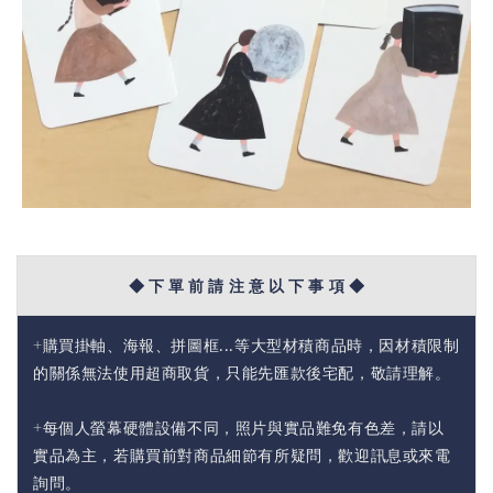
◆ 下 單 前 請 注 意 以 下 事 項 ◆
+購買掛軸、海報、拼圖框...等大型材積商品時，因材積限制
的關係無法使用超商取貨，只能先匯款後宅配，敬請理解。
+每個人螢幕硬體設備不同，照片與實品難免有色差，請以
實品為主，若購買前對商品細節有所疑問，歡迎訊息或來電
詢問。