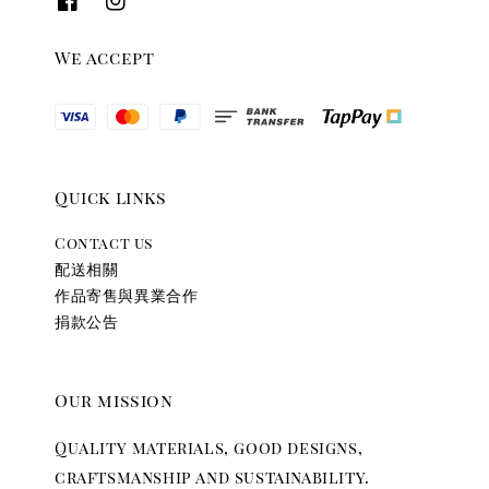
We accept
Quick links
Contact us
配送相關
作品寄售與異業合作
捐款公告
Our mission
Quality materials, good designs,
craftsmanship and sustainability.