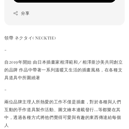
分享
領帶 ネクタイ( necktie)
-
自2019年開始 由日本插畫家相澤範和／相澤亜沙美共同創立
的品牌 作品中帶著一系列溫暖又生活的插畫風格，在各種文
具道具中所圍繞著
-
兩位品牌主理人所熱愛的工作不僅是插畫，對於各種與人們
互動的手作道具製作活動、圖文繪本連載發行...等都樂在其
中，透過各種方式將他們覺得可愛與有趣的東西傳達給每個
人