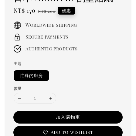
Sale
NT$ 170
Regular
優惠
NT$ 200
price
price
Worldwide shipping
Secure payments
Authentic products
主題
忙碌的廚房
數量
加入購物車
Add to wishlist