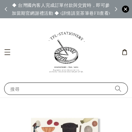
◆ 台灣國內客人完成訂單付款與交貨時，即可參
65◆
◆ 官
加當期官網謝禮活動 ◆ (詳情請至茶筆巷FB查看)
搜尋