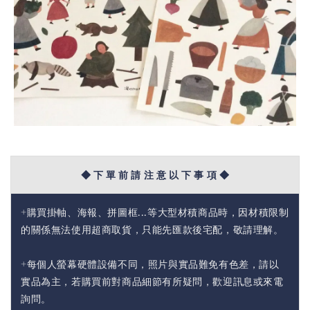
◆ 下 單 前 請 注 意 以 下 事 項 ◆
+購買掛軸、海報、拼圖框...等大型材積商品時，因材積限制
的關係無法使用超商取貨，只能先匯款後宅配，敬請理解。
+每個人螢幕硬體設備不同，照片與實品難免有色差，請以
實品為主，若購買前對商品細節有所疑問，歡迎訊息或來電
詢問。