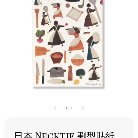
1
/
1
日本 Necktie 割型貼紙