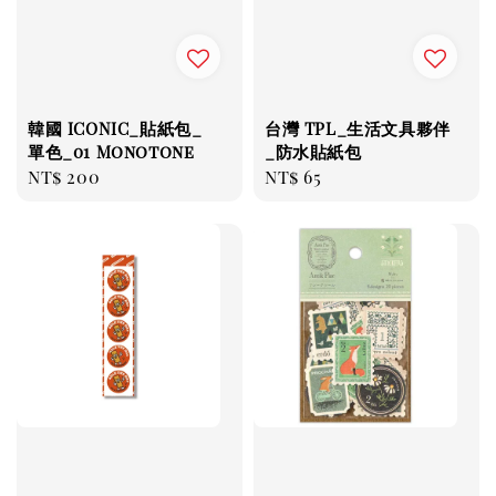
韓國 ICONIC_貼紙包_
台灣 TPL_生活文具夥伴
單色_01 Monotone
_防水貼紙包
Regular
NT$ 200
Regular
NT$ 65
price
price