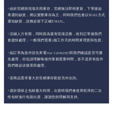
+由於官網與現場共用庫存，官網無法即時更新，下單後如
果遇到缺貨，將以實際庫存為主，同時我們也會以Mail方式
通知缺貨，請務必留下正確Email。
+店鋪人力有限，同時因為還有現場店務，收到訂單後我們
會盡快處理，一般我們需要3個工作天的時間來理貨與包貨。
+如訂單為急件請先來電(04-23019297)與我們確認是否可優
先處理，但也請理解每個作業都需要時間，並不是所有急件
我們都必須接受與處理。
+若商品需求量大於官網庫存歡迎另外洽詢。
+基於環保之包材最大利用，出貨時我們會使用乾淨的二次
性包材進行包裝出貨，謝謝您的理解與支持。