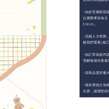
+由於官網與現
以實際庫存為主
Email。
+店鋪人力有限
般我們需要3個
+如訂單為急件請
理解每個作業都
+若商品需求量
+基於環保之包
出貨，謝謝您的