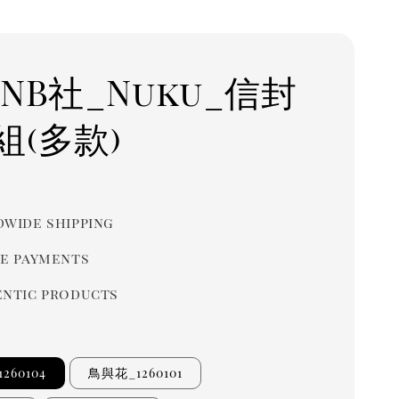
NB社_Nuku_信封
組(多款)
r
wide shipping
e payments
ntic products
260104
鳥與花_1260101