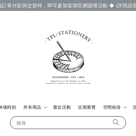
成訂單付款與交貨時，即可參加當期官網謝禮活動 ◆ (詳情請至
休喘時刻
所有商品
最近活動
近期展覽
空間租借
搜尋