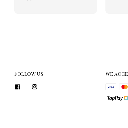
price
Follow us
We acc