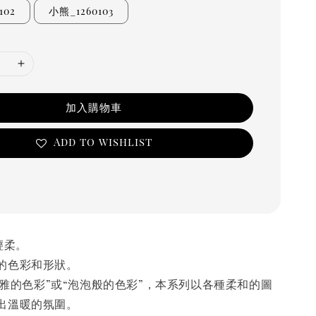
102
小熊_1260103
加入購物車
Add to wishlist
和輕柔。
的色彩和形狀。
“淡雅的色彩”或“泡泡般的色彩”，本系列以各種柔和的圖
出溫暖的氛圍。