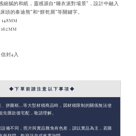
感細膩的和紙，靈感源自“睡衣派對場景”，設計中融入
“床頭的泰迪熊”和“餅乾屑”等關鍵字。
 148mm
 162mm
、信封4入
◆ 下 單 前 請 注 意 以 下 事 項 ◆
報、拼圖框...等大型材積商品時，因材積限制的關係無法使
能先匯款後宅配，敬請理解。
體設備不同，照片與實品難免有色差，請以實品為主，若購
有所疑問，歡迎訊息或來電詢問。