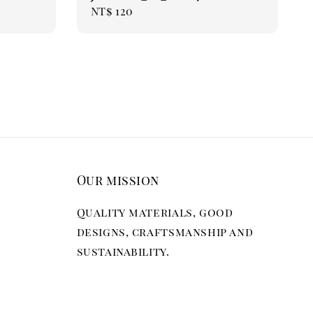
Regular
NT$ 120
price
Our mission
Quality materials, good
designs, craftsmanship and
sustainability.