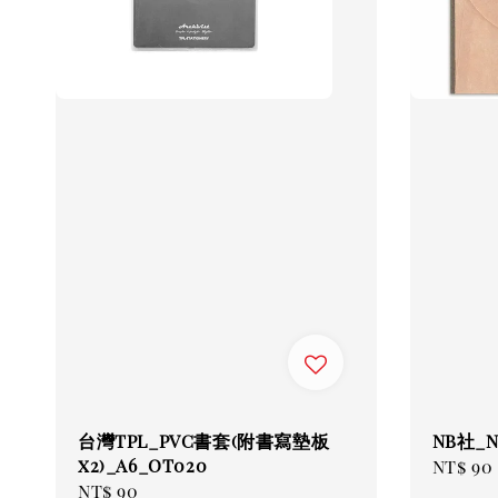
台灣TPL_PVC書套(附書寫墊板
NB社_
x2)_A6_OT020
Regul
NT$ 90
Regular
NT$ 90
price