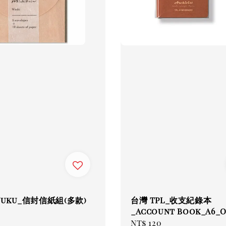
Nuku_信封信紙組(多款)
台灣 TPL_收支紀錄本
_Account Book_A6_O
ar
Regular
NT$ 120