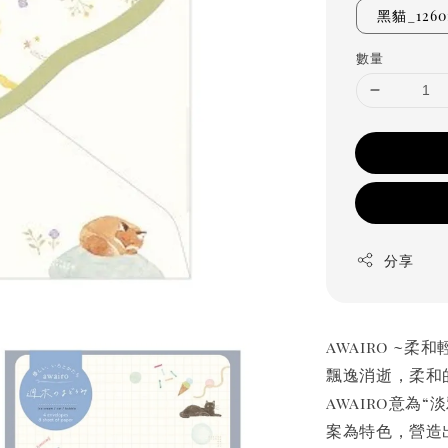
黑貓_1260
數量
分享
awairo ~柔
飄逸消逝，柔和
awairo意為
案為特色，營造