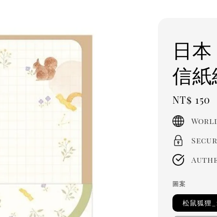
日本 
信紙
Regula
NT$ 150
price
World
Secur
Authe
圖案
松鼠狐狸_1