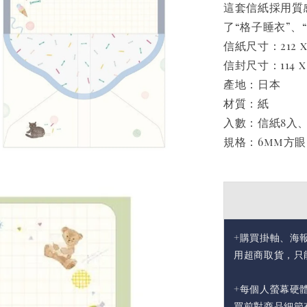
這套信紙採用質
了“格子睡衣”、
信紙尺寸：212 x
信封尺寸：114 x
產地：日本
材質：紙
入數：信紙8入
規格：6mm方眼
+購買掛軸、海
用超商取貨，只
+每個人螢幕硬
買前對商品細節