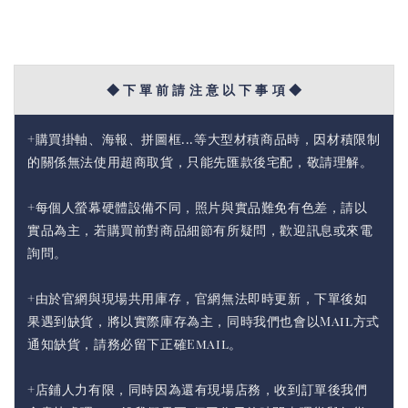
◆ 下 單 前 請 注 意 以 下 事 項 ◆
+購買掛軸、海報、拼圖框...等大型材積商品時，因材積限制
的關係無法使用超商取貨，只能先匯款後宅配，敬請理解。
+每個人螢幕硬體設備不同，照片與實品難免有色差，請以
實品為主，若購買前對商品細節有所疑問，歡迎訊息或來電
詢問。
+由於官網與現場共用庫存，官網無法即時更新，下單後如
果遇到缺貨，將以實際庫存為主，同時我們也會以Mail方式
通知缺貨，請務必留下正確Email。
+店鋪人力有限，同時因為還有現場店務，收到訂單後我們