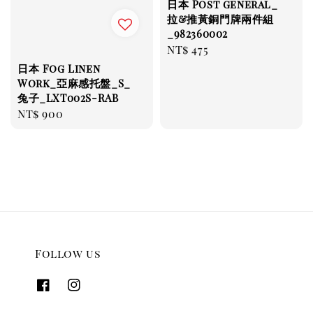
日本 Post general_
拉&推黃銅門牌兩件組
_982360002
Regular
NT$ 475
price
日本 Fog Linen
Work_亞麻感托盤_S_
兔子_LXT002S-RAB
Regular
NT$ 900
price
Follow us