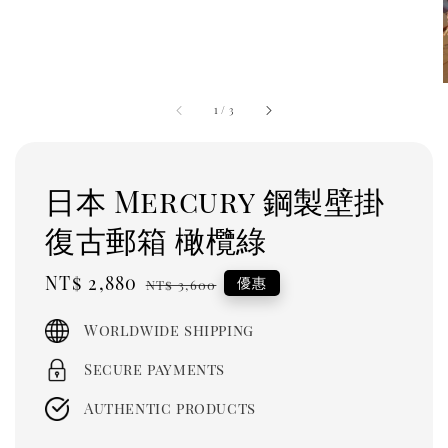
1
/
3
日本 Mercury 鋼製壁掛
復古郵箱 橄欖綠
Sale
NT$ 2,880
Regular
優惠
NT$ 3,600
price
price
Worldwide shipping
Secure payments
Authentic products