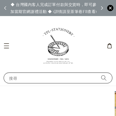
◆ 台灣國內客人完成訂單付款與交貨時，即可參
65◆
◆ 官
加當期官網謝禮活動 ◆ (詳情請至茶筆巷FB查看)
搜尋