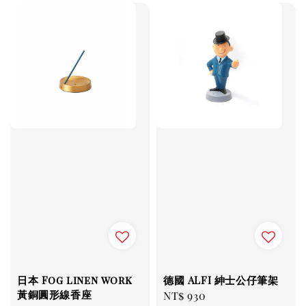
日本 Fog linen work
德國 ALFI 紳士公仔筆架
黃銅圓形線香座
Regular
NT$ 930