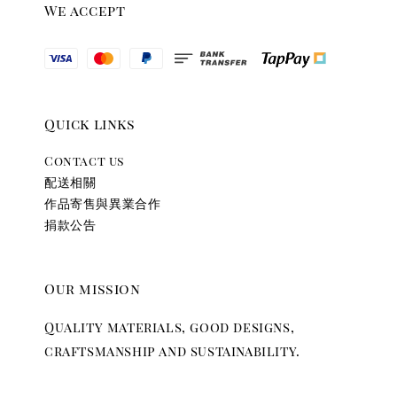
We accept
Quick links
Contact us
配送相關
作品寄售與異業合作
捐款公告
Our mission
Quality materials, good designs,
craftsmanship and sustainability.