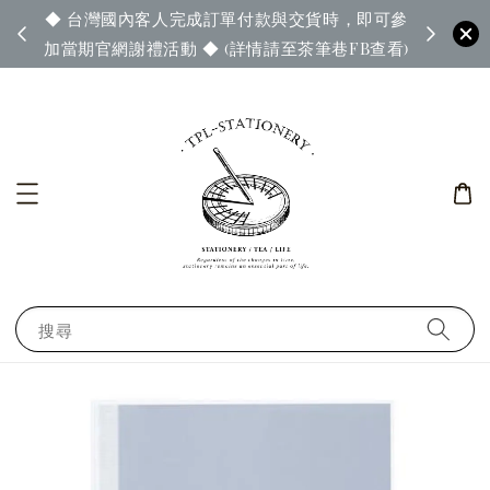
◆ 台灣國內客人完成訂單付款與交貨時，即可參
65◆
◆ 官
加當期官網謝禮活動 ◆ (詳情請至茶筆巷FB查看)
搜尋