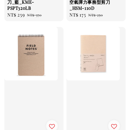
刀_藍_KME-
空氣彈力事務型剪刀
PSPT320LB
_HSM-110D
Sale
NT$ 259
Regular
Sale
NT$ 175
Regular
NT$ 370
NT$ 250
price
price
price
price