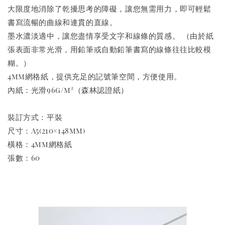
大限度地消除了乾擾思考的障礙，讓您無需用力，即可輕鬆
書寫流暢的曲線和連貫的直線。
墨水濃淡適中，讓您盡情享受文字和線條的質感。 （由於紙
張表面非常光滑，用鉛筆或自動鉛筆書寫的線條往往比較模
糊。）
4mm網格紙，提供充足的記號筆空間，方便使用。
內紙：光滑96g/m²（森林認證紙）
裝訂方式：平裝
尺寸：A5(210×148mm)
橫格：4mm網格紙
張數：60