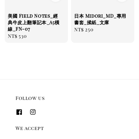
美國 Field Notes_經
日本 Midori_MD_專用
典牛皮上翻筆記本_A5橫
書套_揉紙_文庫
線_FN-07
Regular
NT$ 250
Regular
NT$ 530
price
price
Follow us
We accept