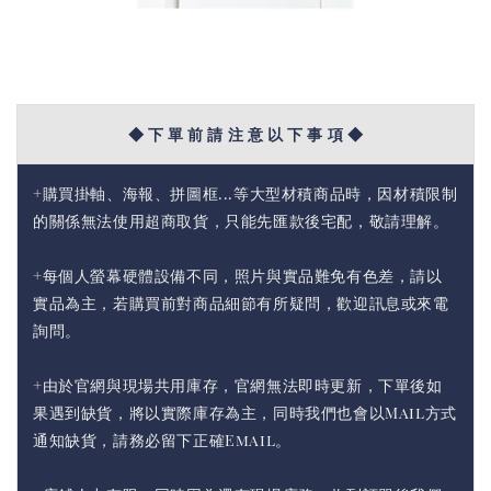
◆ 下 單 前 請 注 意 以 下 事 項 ◆
+購買掛軸、海報、拼圖框...等大型材積商品時，因材積限制
的關係無法使用超商取貨，只能先匯款後宅配，敬請理解。
+每個人螢幕硬體設備不同，照片與實品難免有色差，請以
實品為主，若購買前對商品細節有所疑問，歡迎訊息或來電
詢問。
+由於官網與現場共用庫存，官網無法即時更新，下單後如
果遇到缺貨，將以實際庫存為主，同時我們也會以Mail方式
通知缺貨，請務必留下正確Email。