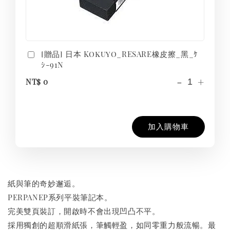
[贈品] 日本 Kokuyo_RESARE橡皮擦_黑_ｹ
ｼ-91N
-
+
NT$ 0
加入購物車
紙與筆的奇妙邂逅。
PERPANEP系列平裝筆記本。
完美雙頁裝訂，開啟時不會出現凹凸不平。
採用獨創的超順滑紙張，筆觸輕盈，如同零重力般流暢。最