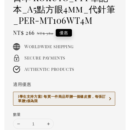
本_A5點方眼4mm_代針筆
_PER-MT106WT4M
Sale
NT$ 266
Regular
優惠
NT$ 380
price
price
Worldwide shipping
Secure payments
Authentic products
適用優惠
[學生支持方案] 每買一件商品即贈一個橡皮擦，每張訂
單贈3個為限
數量