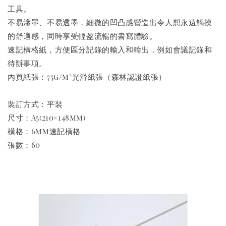
工具。
不易滲墨、不易透墨，細微的凹凸感營造出令人想永遠觸摸
的舒適感，同時享受輕盈流暢的書寫體驗。
速記橫格紙，方便區分記錄的輸入和輸出，例如會議記錄和
待辦事項。
內頁紙張：75g/m²光滑紙張（森林認證紙張）
裝訂方式：平裝
尺寸：A5(210×148mm)
橫格：6mm速記橫格
張數：60