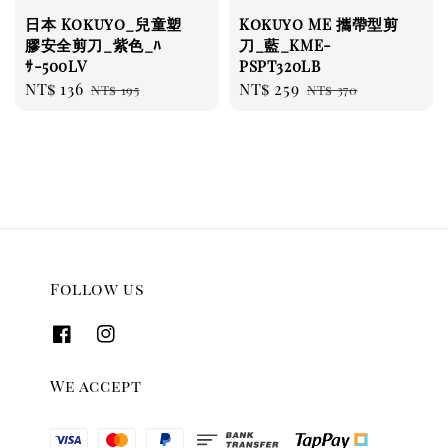
日本 Kokuyo_兒童塑
Kokuyo ME 攜帶型剪
膠安全剪刀_紫色_ﾊ
刀_藍_KME-
ｻ-500LV
PSPT320LB
Sale
NT$ 136
Regular
Sale
NT$ 259
Regular
NT$ 195
NT$ 370
price
price
price
price
Follow us
We accept