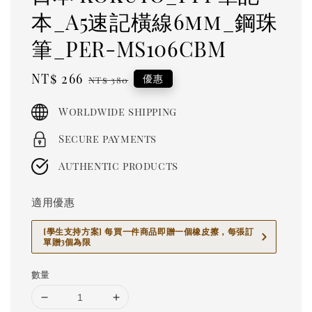
本_A5速記橫線6mm_鋼珠
筆_PER-MS106CBM
Sale
NT$ 266
Regular
優惠
NT$ 380
price
price
Worldwide shipping
Secure payments
Authentic products
適用優惠
[學生支持方案] 每買一件商品即贈一個橡皮擦，每張訂
單贈3個為限
數量