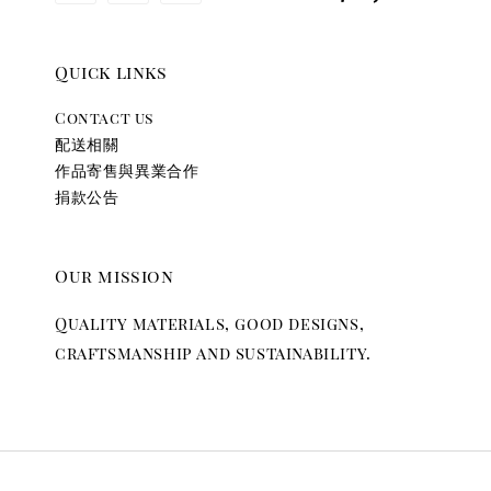
Quick links
Contact us
配送相關
作品寄售與異業合作
捐款公告
Our mission
Quality materials, good designs,
craftsmanship and sustainability.