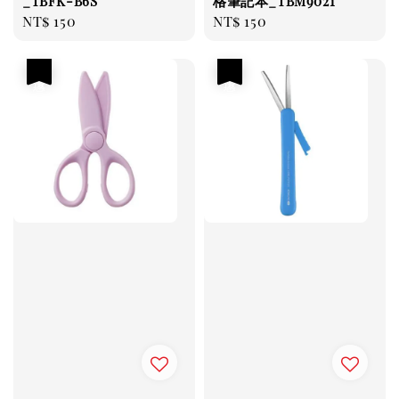
_TBFK-B6S
格筆記本_TBM9021
Regular
NT$ 150
Regular
NT$ 150
price
price
優惠
優惠