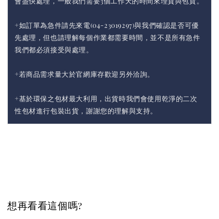
會盡快處理，一般我們需要3個工作天的時間來理貨與包貨。
+如訂單為急件請先來電(04-23019297)與我們確認是否可優
先處理，但也請理解每個作業都需要時間，並不是所有急件
我們都必須接受與處理。
+若商品需求量大於官網庫存歡迎另外洽詢。
+基於環保之包材最大利用，出貨時我們會使用乾淨的二次
性包材進行包裝出貨，謝謝您的理解與支持。
想再看看這個嗎?