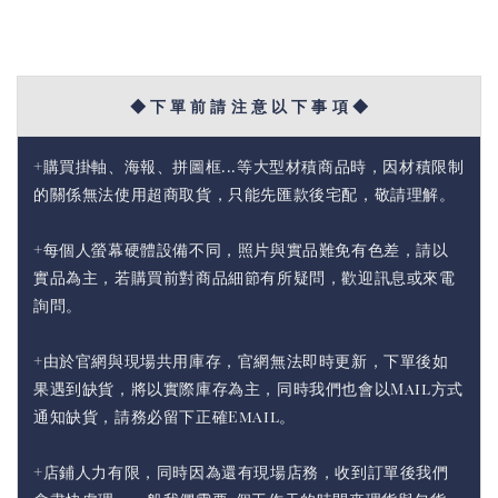
◆ 下 單 前 請 注 意 以 下 事 項 ◆
+購買掛軸、海報、拼圖框...等大型材積商品時，因材積限制
的關係無法使用超商取貨，只能先匯款後宅配，敬請理解。
+每個人螢幕硬體設備不同，照片與實品難免有色差，請以
實品為主，若購買前對商品細節有所疑問，歡迎訊息或來電
詢問。
+由於官網與現場共用庫存，官網無法即時更新，下單後如
果遇到缺貨，將以實際庫存為主，同時我們也會以Mail方式
通知缺貨，請務必留下正確Email。
+店鋪人力有限，同時因為還有現場店務，收到訂單後我們