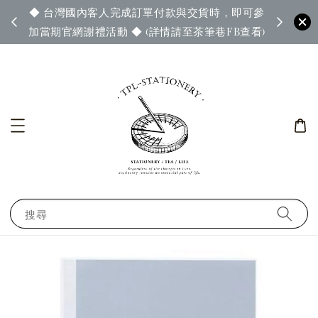
◆ 台灣國內客人完成訂單付款與交貨時，即可參
65◆
◆ 官
加當期官網謝禮活動 ◆ (詳情請至茶筆巷FB查看)
搜尋