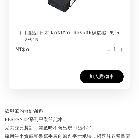
[贈品] 日本 Kokuyo_RESARE橡皮擦_黑_ｹ
ｼ-91N
-
+
NT$ 0
加入購物車
紙與筆的奇妙邂逅。
PERPANEP系列平裝筆記本。
完美雙頁裝訂，開啟時不會出現凹凸不平。
採用注重質感和書寫手感的原創平滑紙張，相容於各種書寫