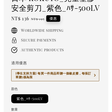
安全剪刀_紫色_ﾊｻ-500LV
Sale
NT$ 136
Regular
優惠
NT$ 195
price
price
Worldwide shipping
Secure payments
Authentic products
適用優惠
[學生支持方案] 每買一件商品即贈一個橡皮擦，每張訂
單贈3個為限
顏色
紫色_ﾊｻ-500LV
數量