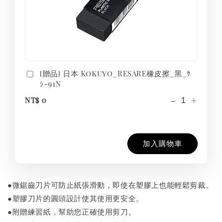
[贈品] 日本 Kokuyo_RESARE橡皮擦_黑_ｹ
ｼ-91N
-
+
NT$ 0
加入購物車
●微鋸齒刀片可防止紙張滑動，即使在塑膠上也能輕鬆剪裁。
●塑膠刀片的圓頭設計使其使用更安全。
●附贈練習紙，幫助您正確使用剪刀。