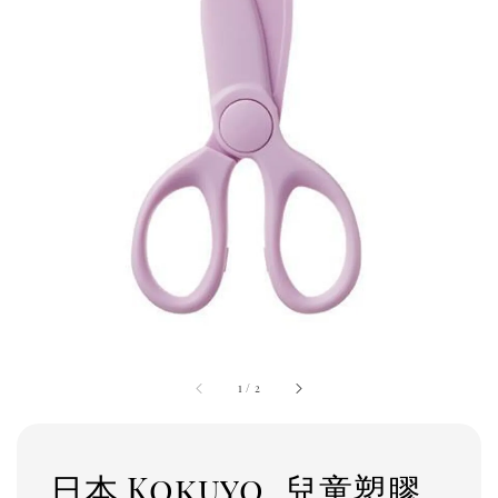
1
/
2
日本 Kokuyo_兒童塑膠