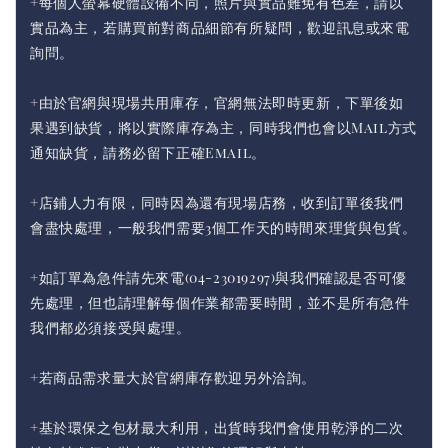
+每個人螢幕硬體設備不同，照片與實品難免有色差，請以
實品為主，若購買前對商品細節有所疑問，歡迎訊息或來電
詢問。
+由於官網與現場共用庫存，官網無法即時更新，下單後如
果遇到缺貨，將以實際庫存為主，同時我們也會以Mail方式
通知缺貨，請務必留下正確Email。
+店鋪人力有限，同時因為還有現場店務，收到訂單後我們
會盡快處理，一般我們需要3個工作天的時間來理貨與包貨。
+如訂單為急件請先來電(04-23019297)與我們確認是否可優
先處理，但也請理解每個作業都需要時間，並不是所有急件
我們都必須接受與處理。
+若商品需求量大於官網庫存歡迎另外洽詢。
+基於環保之包材最大利用，出貨時我們會使用乾淨的二次