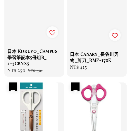
日本 Kokuyo_Campus
日本 Canary_長谷川刃
學習筆記本5冊組B_
物_剪刀_RMF-170K
ﾉ-3CBNX5
Regular
NT$ 415
Sale
NT$ 250
Regular
NT$ 350
price
price
price
優惠
優惠