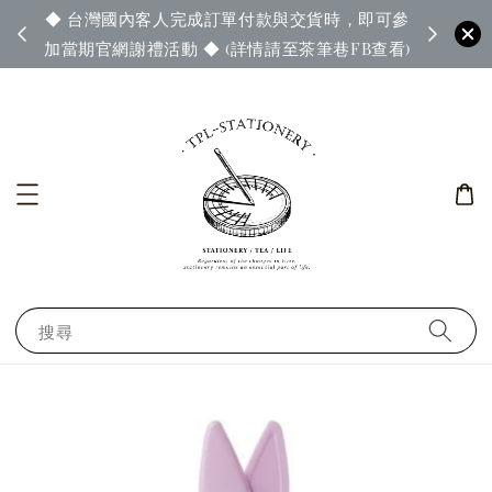
◆ 台灣國內客人完成訂單付款與交貨時，即可參
65◆
◆ 官
加當期官網謝禮活動 ◆ (詳情請至茶筆巷FB查看)
搜尋