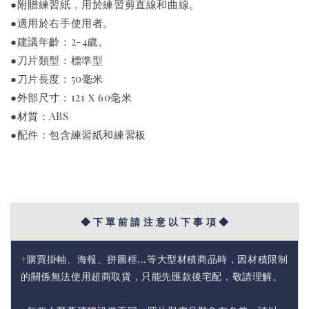
●附贈練習紙，用於練習剪直線和曲線。
●適用於右手使用者。
●建議年齡：2-4歲。
●刀片類型：標準型
●刀片長度：50毫米
●外部尺寸：121 x 60毫米
●材質：ABS
●配件：包含練習紙和練習板
◆ 下 單 前 請 注 意 以 下 事 項 ◆
+購買掛軸、海報、拼圖框...等大型材積商品時，因材積限制
的關係無法使用超商取貨，只能先匯款後宅配，敬請理解。