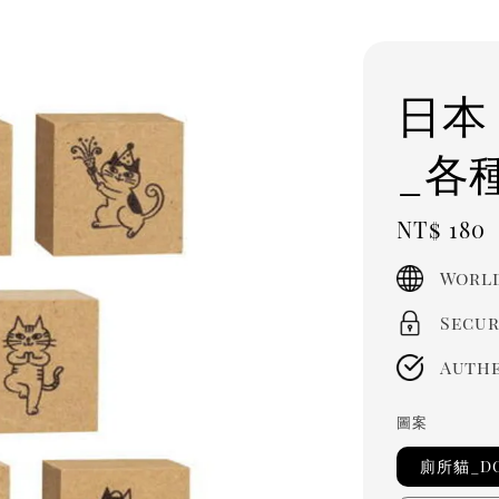
日本
_各種
Regula
NT$ 180
price
World
Secur
Authe
圖案
廁所貓_DC-