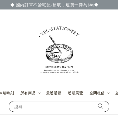
成訂單付款與交貨時，即可參加當期官網謝禮活動 ◆ (詳情請至
休喘時刻
所有商品
最近活動
近期展覽
空間租借
搜尋