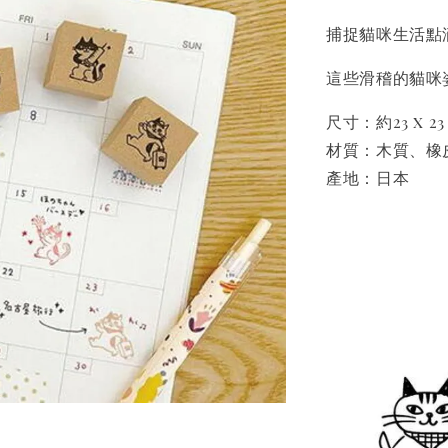
捕捉貓咪生活點
這些滑稽的貓咪
尺寸：約23 x 23
材質：木質、橡
產地：日本