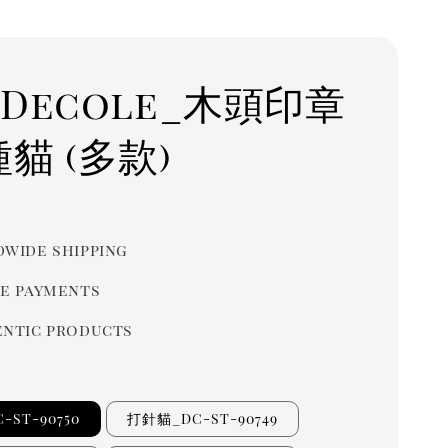
 Decole_木頭印章
貓 (多款)
r
wide shipping
e payments
ntic products
ST-90750
打針貓_DC-ST-90749