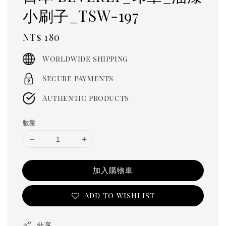
小刷子_TSW-197
Regular
NT$ 180
price
Worldwide shipping
Secure payments
Authentic products
數量
加入購物車
Add to wishlist
分享