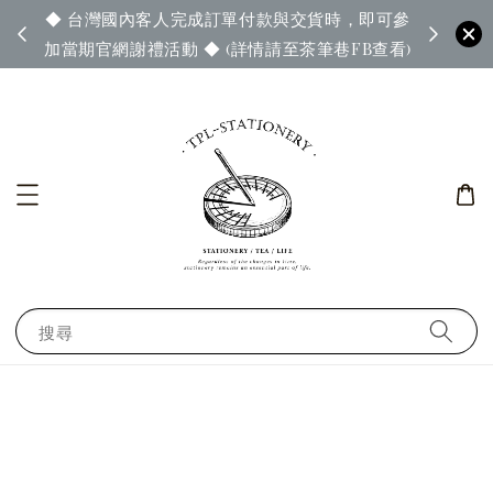
◆ 台灣國內客人完成訂單付款與交貨時，即可參
65◆
◆ 官
加當期官網謝禮活動 ◆ (詳情請至茶筆巷FB查看)
搜尋