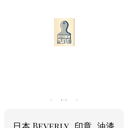
1
/
1
日本 Beverly_印章_油漆