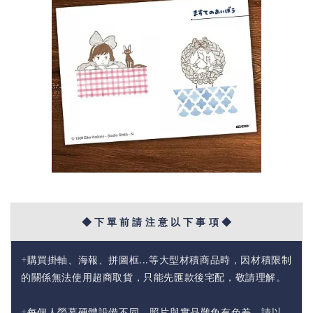
◆ 下 單 前 請 注 意 以 下 事 項 ◆
+購買掛軸、海報、拼圖框...等大型材積商品時，因材積限制
的關係無法使用超商取貨，只能先匯款後宅配，敬請理解。
+每個人螢幕硬體設備不同，照片與實品難免有色差，請以