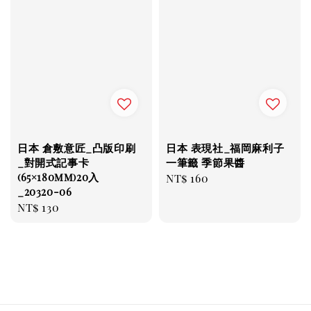
日本 倉敷意匠_凸版印刷
日本 表現社_福岡麻利子
_對開式記事卡
一筆籤 季節果醬
(65×180mm)20入
Regular
NT$ 160
_20320-06
price
Regular
NT$ 130
price