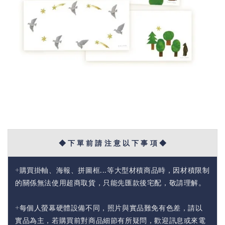
◆ 下 單 前 請 注 意 以 下 事 項 ◆
+購買掛軸、海報、拼圖框...等大型材積商品時，因材積限制
的關係無法使用超商取貨，只能先匯款後宅配，敬請理解。
+每個人螢幕硬體設備不同，照片與實品難免有色差，請以
實品為主，若購買前對商品細節有所疑問，歡迎訊息或來電