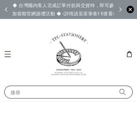
◆ 台灣國內客人完成訂單付款與交貨時，即可參
65◆
◆ 官
加當期官網謝禮活動 ◆ (詳情請至茶筆巷FB查看)
搜尋