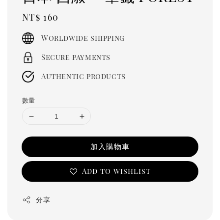
Regular
NT$ 160
price
Worldwide shipping
Secure payments
Authentic products
數量
加入購物車
Add to wishlist
分享