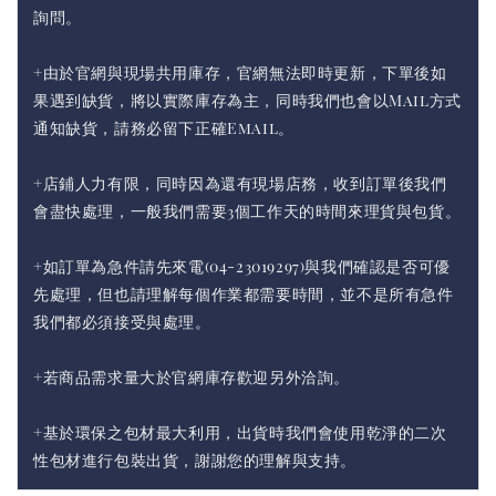
詢問。
+由於官網與現場共用庫存，官網無法即時更新，下單後如
果遇到缺貨，將以實際庫存為主，同時我們也會以Mail方式
通知缺貨，請務必留下正確Email。
+店鋪人力有限，同時因為還有現場店務，收到訂單後我們
會盡快處理，一般我們需要3個工作天的時間來理貨與包貨。
+如訂單為急件請先來電(04-23019297)與我們確認是否可優
先處理，但也請理解每個作業都需要時間，並不是所有急件
我們都必須接受與處理。
+若商品需求量大於官網庫存歡迎另外洽詢。
+基於環保之包材最大利用，出貨時我們會使用乾淨的二次
性包材進行包裝出貨，謝謝您的理解與支持。